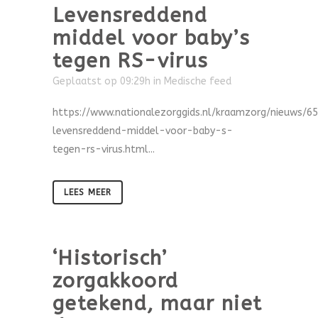
Levensreddend
middel voor baby’s
tegen RS-virus
Geplaatst op 09:29h
in
Medische feed
https://www.nationalezorggids.nl/kraamzorg/nieuws/6
levensreddend-middel-voor-baby-s-
tegen-rs-virus.html...
LEES MEER
‘Historisch’
zorgakkoord
getekend, maar niet