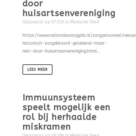
door
huisartsenvereniging
Geplaatst op 07:32h
in
Medische feed
https://www.nationalezorggids.nl/zorgpersoneel/nieu
historisch-zorgakkoord-getekend-maar-
niet-door-huisartsenvereniging.html...
LEES MEER
Immuunsysteem
speelt mogelijk een
rol bij herhaalde
miskramen
Geplaatst op 09:39h
in
Medische feed