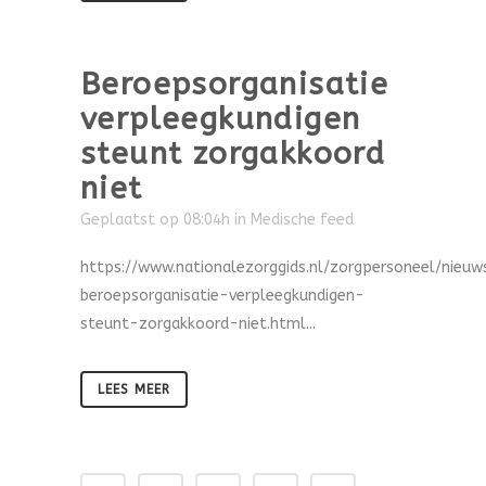
Beroepsorganisatie
verpleegkundigen
steunt zorgakkoord
niet
Geplaatst op 08:04h
in
Medische feed
https://www.nationalezorggids.nl/zorgpersoneel/nieu
beroepsorganisatie-verpleegkundigen-
steunt-zorgakkoord-niet.html...
LEES MEER