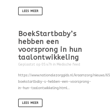
LEES MEER
BoekStartbaby’s
hebben een
voorsprong in hun
taalontwikkeling
Geplaatst op 05:47h
in
Medische feed
https://www.nationalezorggids.nl/kraamzorg/nieuws/6
boekstartbaby-s-hebben-een-voorsprong-
in-hun-taalontwikkeling.html...
LEES MEER