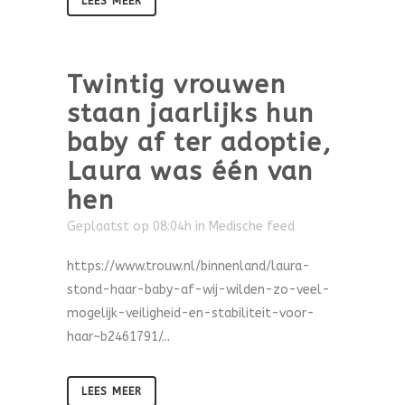
LEES MEER
Twintig vrouwen
staan jaarlijks hun
baby af ter adoptie,
Laura was één van
hen
Geplaatst op 08:04h
in
Medische feed
https://www.trouw.nl/binnenland/laura-
stond-haar-baby-af-wij-wilden-zo-veel-
mogelijk-veiligheid-en-stabiliteit-voor-
haar~b2461791/...
LEES MEER