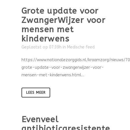
Grote update voor
ZwangerWijzer voor
mensen met
kinderwens
Geplaatst op 07:39h
in
Medische feed
https://www.nationalezorggids.nl/kraamzorg/nieuws/7
grote-update-voor-zwangerwijzer-voor-
mensen-met-kinderwens.html...
LEES MEER
Evenveel
antibioticaresistente