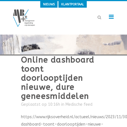
NIEUWS
KLANTPORTAAL
Online dashboard
toont
doorlooptijden
nieuwe, dure
geneesmiddelen
Geplaatst op 10:16h
in
Medische feed
https://www.rijksoverheid.nl/actueel/nieuws/2023/11/3
dashboard-toont-doorlooptijden-nieuwe-