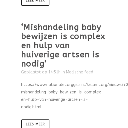
LEES MEER
‘Mishandeling baby
bewijzen is complex
en hulp van
huiverige artsen is
nodig’
Geplaatst op 14:51h
in
Medische feed
https://www.nationalezorggids.nl/kraamzorg/nieuws/7
mishandeling-baby-bewijzen-is-complex-
en-hulp-van-huiverige-artsen-is-
nodig.html...
LEES MEER