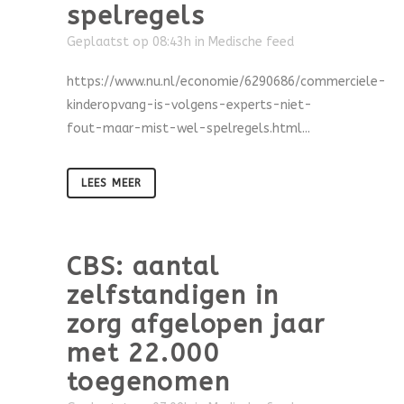
spelregels
Geplaatst op 08:43h
in
Medische feed
https://www.nu.nl/economie/6290686/commerciele-
kinderopvang-is-volgens-experts-niet-
fout-maar-mist-wel-spelregels.html...
LEES MEER
CBS: aantal
zelfstandigen in
zorg afgelopen jaar
met 22.000
toegenomen