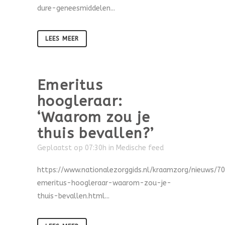
dure-geneesmiddelen...
LEES MEER
Emeritus
hoogleraar:
‘Waarom zou je
thuis bevallen?’
Geplaatst op 07:30h
in
Medische feed
https://www.nationalezorggids.nl/kraamzorg/nieuws/7
emeritus-hoogleraar-waarom-zou-je-
thuis-bevallen.html...