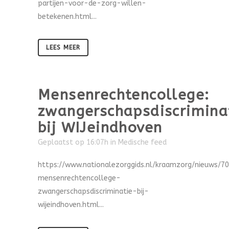
partijen-voor-de-zorg-willen-
betekenen.html...
LEES MEER
Mensenrechtencollege:
zwangerschapsdiscrimina
bij WIJeindhoven
Geplaatst op 16:07h
in
Medische feed
https://www.nationalezorggids.nl/kraamzorg/nieuws/7
mensenrechtencollege-
zwangerschapsdiscriminatie-bij-
wijeindhoven.html...