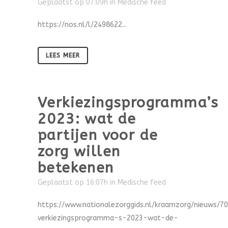
Geplaatst op 07:09h
in
Medische feed
https://nos.nl/l/2498622...
LEES MEER
Verkiezingsprogramma’s
2023: wat de
partijen voor de
zorg willen
betekenen
Geplaatst op 16:07h
in
Medische feed
https://www.nationalezorggids.nl/kraamzorg/nieuws/7
verkiezingsprogramma-s-2023-wat-de-