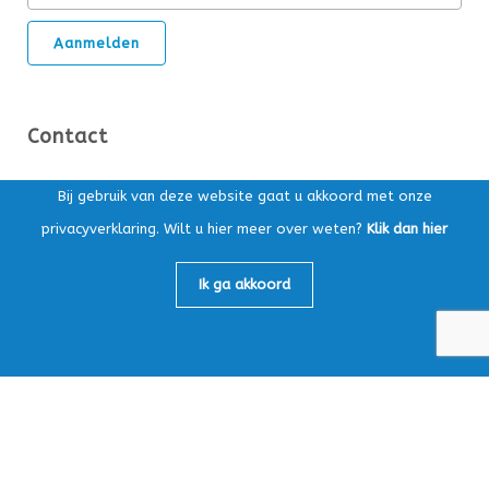
Contact
Ds. Kuypersstraat 14T, 3863 CA Nijkerk
Bij gebruik van deze website gaat u akkoord met onze
privacyverklaring. Wilt u hier meer over weten?
Klik dan hier
Postbus 169, 3860 AD Nijkerk
Algemeen:
033-4565147
Ik ga akkoord
Loonafdeling:
033-4759605
info@mbv-nijkerk.nl
KvK: 32153891