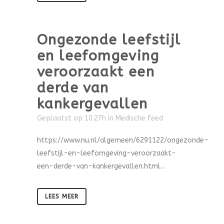
Ongezonde leefstijl
en leefomgeving
veroorzaakt een
derde van
kankergevallen
Geplaatst op 10:27h
in
Medische feed
https://www.nu.nl/algemeen/6291122/ongezonde-
leefstijl-en-leefomgeving-veroorzaakt-
een-derde-van-kankergevallen.html...
LEES MEER