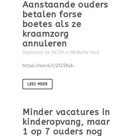
Aanstaande ouders
betalen forse
boetes als ze
kraamzorg
annuleren
Geplaatst op 06:13h
in
Medische feed
https://nos.nl/l/2515946...
LEES MEER
Minder vacatures in
kinderopvang, maar
1 op 7 ouders nog