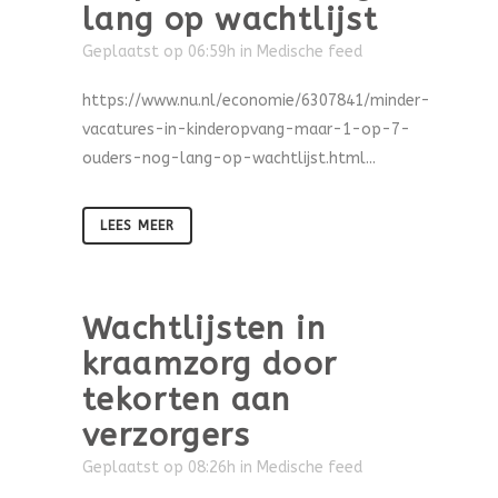
lang op wachtlijst
Geplaatst op 06:59h
in
Medische feed
https://www.nu.nl/economie/6307841/minder-
vacatures-in-kinderopvang-maar-1-op-7-
ouders-nog-lang-op-wachtlijst.html...
LEES MEER
Wachtlijsten in
kraamzorg door
tekorten aan
verzorgers
Geplaatst op 08:26h
in
Medische feed