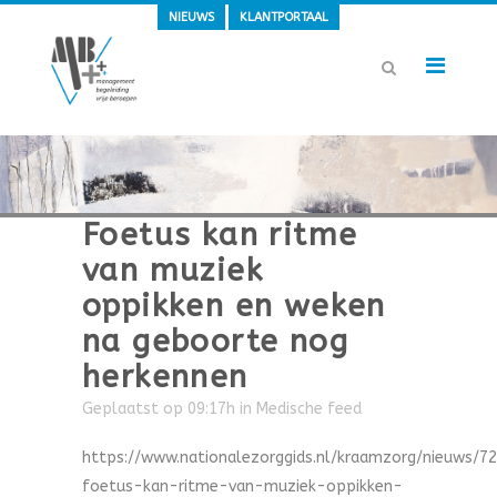
NIEUWS
KLANTPORTAAL
Foetus kan ritme
van muziek
oppikken en weken
na geboorte nog
herkennen
Geplaatst op 09:17h
in
Medische feed
https://www.nationalezorggids.nl/kraamzorg/nieuws/7
foetus-kan-ritme-van-muziek-oppikken-