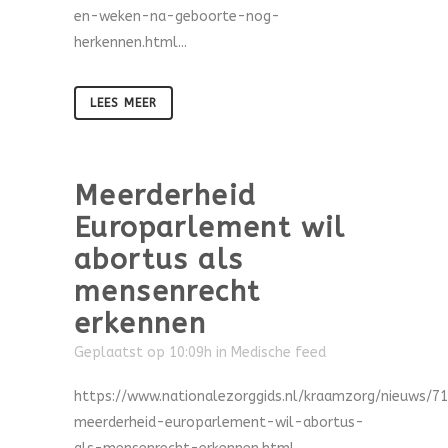
en-weken-na-geboorte-nog-
herkennen.html...
LEES MEER
Meerderheid
Europarlement wil
abortus als
mensenrecht
erkennen
Geplaatst op 10:09h
in
Medische feed
https://www.nationalezorggids.nl/kraamzorg/nieuws/7
meerderheid-europarlement-wil-abortus-