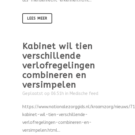
als-mensenrecht-erkennen.html...
LEES MEER
Kabinet wil tien
verschillende
verlofregelingen
combineren en
versimpelen
Geplaatst op 06:51h
in
Medische feed
https://www.nationalezorggids.nl/kraamzorg/nieuws/7
kabinet-wil-tien-verschillende-
verlofregelingen-combineren-en-
versimpelen.html...