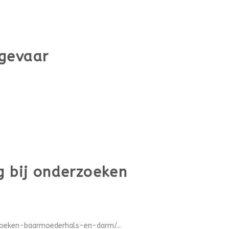
sgevaar
g bij onderzoeken
zoeken-baarmoederhals-en-darm/...