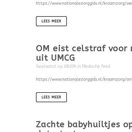
https://www.nationalezorggids.nl/kraamzorg/w
LEES MEER
OM eist celstraf voo
uit UMCG
Geplaatst op 08:00h
in
Medische feed
https://www.nationalezorggids.nl/kraamzorg/
LEES MEER
Zachte babyhuiltjes 