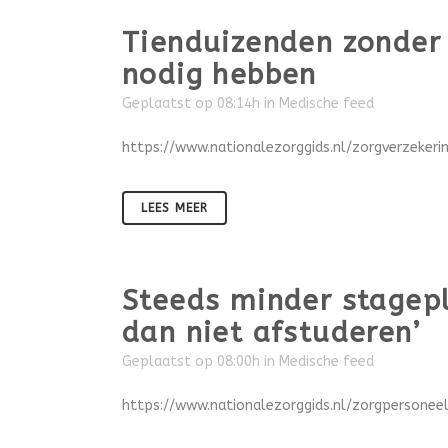
Tienduizenden zonder 
nodig hebben
Geplaatst op 08:14h
in
Medische feed
https://www.nationalezorggids.nl/zorgverzeker
LEES MEER
Steeds minder stagepl
dan niet afstuderen’
Geplaatst op 08:00h
in
Medische feed
https://www.nationalezorggids.nl/zorgpersone