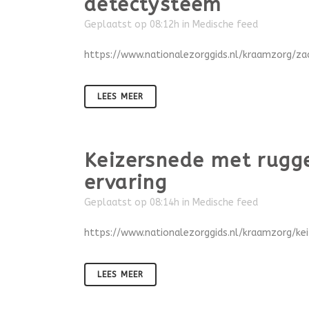
detectysteem
Geplaatst op 08:12h
in
Medische feed
https://www.nationalezorggids.nl/kraamzorg/z
LEES MEER
Keizersnede met rugge
ervaring
Geplaatst op 08:14h
in
Medische feed
https://www.nationalezorggids.nl/kraamzorg/ke
LEES MEER