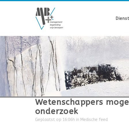
Diens
Wetenschappers mogen
onderzoek
Geplaatst op 16:06h
in
Medische feed