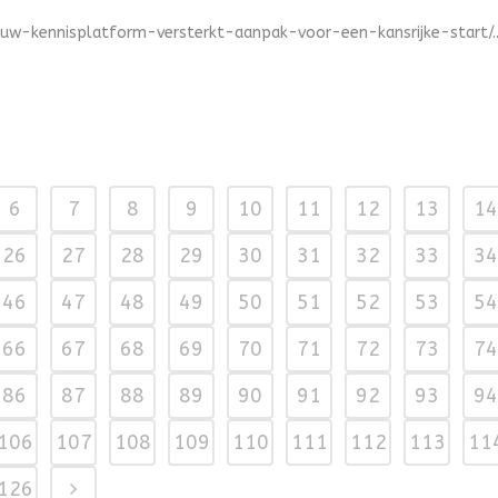
euw-kennisplatform-versterkt-aanpak-voor-een-kansrijke-start/..
6
7
8
9
10
11
12
13
14
26
27
28
29
30
31
32
33
34
46
47
48
49
50
51
52
53
54
66
67
68
69
70
71
72
73
74
86
87
88
89
90
91
92
93
94
106
107
108
109
110
111
112
113
11
126