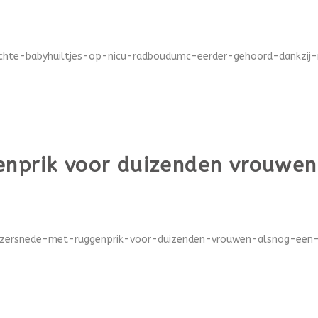
achte-babyhuiltjes-op-nicu-radboudumc-eerder-gehoord-dankzij-
nprik voor duizenden vrouwen 
izersnede-met-ruggenprik-voor-duizenden-vrouwen-alsnog-een-pijn