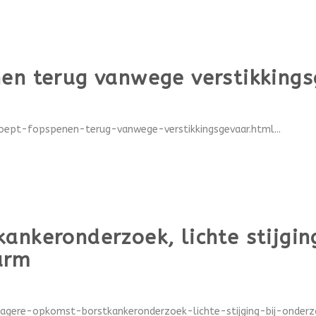
nen terug vanwege verstikking
oept-fopspenen-terug-vanwege-verstikkingsgevaar.html...
ankeronderzoek, lichte stijgin
arm
/lagere-opkomst-borstkankeronderzoek-lichte-stijging-bij-onder