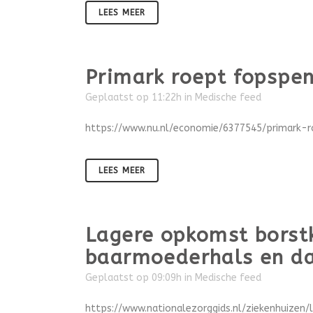
LEES MEER
Primark roept fopspe
Geplaatst op 11:22h
in
Medische feed
https://www.nu.nl/economie/6377545/primark-r
LEES MEER
Lagere opkomst borstk
baarmoederhals en d
Geplaatst op 09:09h
in
Medische feed
https://www.nationalezorggids.nl/ziekenhuizen