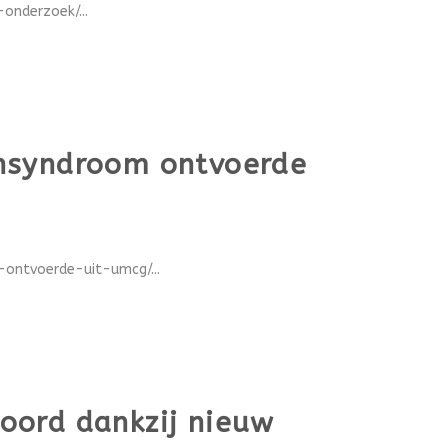
nderzoek/...
wnsyndroom ontvoerde
ontvoerde-uit-umcg/...
oord dankzij nieuw