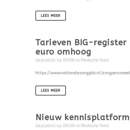
LEES MEER
Tarieven BIG-register
euro omhoog
Geplaatst op 09:09h
in
Medische feed
https://www.nationalezorggids.nl/zorgpersone
LEES MEER
Nieuw kennisplatform 
Geplaatst op 09:09h
in
Medische feed