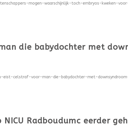
etenschappers-mogen-waarschijnlijk-toch-embryos-kweken-voor-o
r man die babydochter met do
om-eist-celstraf-voor-man-die-babydochter-met-downsyndroom-
op NICU Radboudumc eerder geh