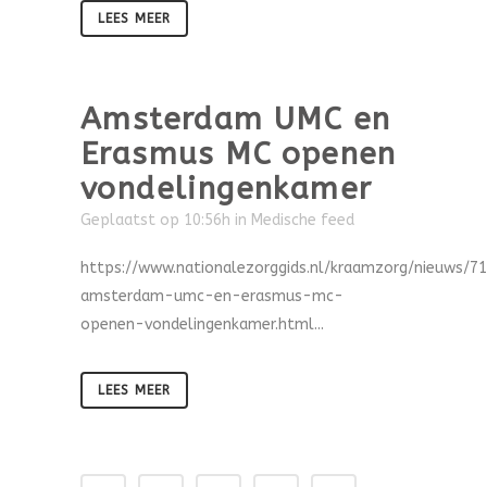
LEES MEER
Amsterdam UMC en
Erasmus MC openen
vondelingenkamer
Geplaatst op 10:56h
in
Medische feed
https://www.nationalezorggids.nl/kraamzorg/nieuws/7
amsterdam-umc-en-erasmus-mc-
openen-vondelingenkamer.html...
LEES MEER