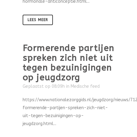
hormonale-anticonceptie.html...
LEES MEER
Formerende partijen
spreken zich niet uit
tegen bezuinigingen
op jeugdzorg
Geplaatst op 08:09h
in
Medische feed
https://www.nationalezorggids.nl/jeugdzorg/nieuws/71
formerende-partijen-spreken-zich-niet-
uit-tegen-bezuinigingen-op-
jeugdzorg.html...