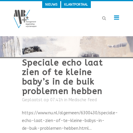
NIEUWS
KLANTPORTAAL
Speciale echo laat
zien of te kleine
baby’s in de buik
problemen hebben
Geplaatst op 07:41h
in
Medische feed
https://www.nu.nl/algemeen/6300430/speciale-
echo-laat-zien-of-te-kleine-babys-in-
de-buik-problemen-hebben.html...