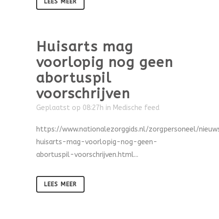
LEES MEER
Huisarts mag
voorlopig nog geen
abortuspil
voorschrijven
Geplaatst op 08:27h
in
Medische feed
https://www.nationalezorggids.nl/zorgpersoneel/nieu
huisarts-mag-voorlopig-nog-geen-
abortuspil-voorschrijven.html...
LEES MEER