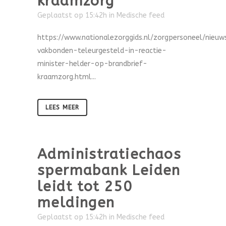
kraamzorg
Geplaatst op 15:42h
in
Medische feed
https://www.nationalezorggids.nl/zorgpersoneel/nieu
vakbonden-teleurgesteld-in-reactie-
minister-helder-op-brandbrief-
kraamzorg.html...
LEES MEER
Administratiechaos
spermabank Leiden
leidt tot 250
meldingen
Geplaatst op 15:42h
in
Medische feed