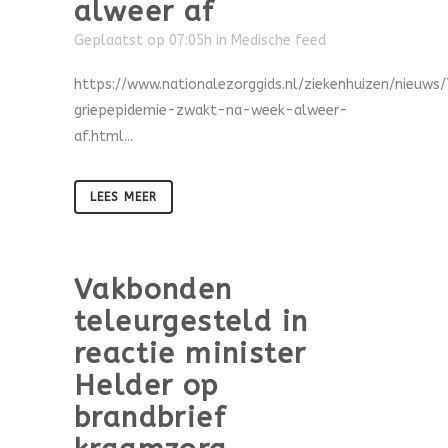
alweer af
Geplaatst op 07:05h
in
Medische feed
https://www.nationalezorggids.nl/ziekenhuizen/nieuws
griepepidemie-zwakt-na-week-alweer-
af.html...
LEES MEER
Vakbonden
teleurgesteld in
reactie minister
Helder op
brandbrief