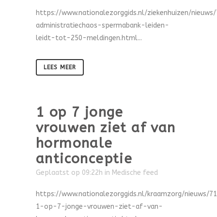
https://www.nationalezorggids.nl/ziekenhuizen/nieuws
administratiechaos-spermabank-leiden-
leidt-tot-250-meldingen.html...
LEES MEER
1 op 7 jonge
vrouwen ziet af van
hormonale
anticonceptie
Geplaatst op 09:22h
in
Medische feed
https://www.nationalezorggids.nl/kraamzorg/nieuws/7
1-op-7-jonge-vrouwen-ziet-af-van-