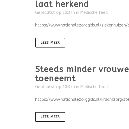
laat herkend
Geplaatst op 10:37h
in
Medische feed
https://www.nationalezorggids.nl/ziekenhuizen/
LEES MEER
Steeds minder vrouwen
toeneemt
Geplaatst op 10:37h
in
Medische feed
https://www.nationalezorggids.nl/kraamzorg/st
LEES MEER