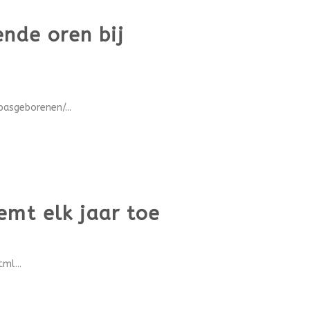
nde oren bij
asgeborenen/...
emt elk jaar toe
ml...