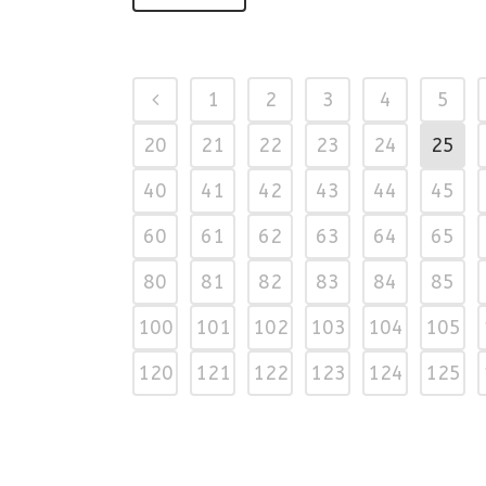
1
2
3
4
5
20
21
22
23
24
25
40
41
42
43
44
45
60
61
62
63
64
65
80
81
82
83
84
85
100
101
102
103
104
105
120
121
122
123
124
125