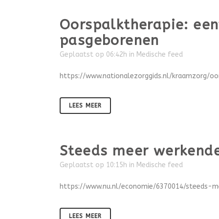
Oorspalktherapie: een
pasgeborenen
Geplaatst op 06:42h
in
Medische feed
https://www.nationalezorggids.nl/kraamzorg/oo
LEES MEER
Steeds meer werkenden
Geplaatst op 10:15h
in
Medische feed
https://www.nu.nl/economie/6370014/steeds-m
LEES MEER