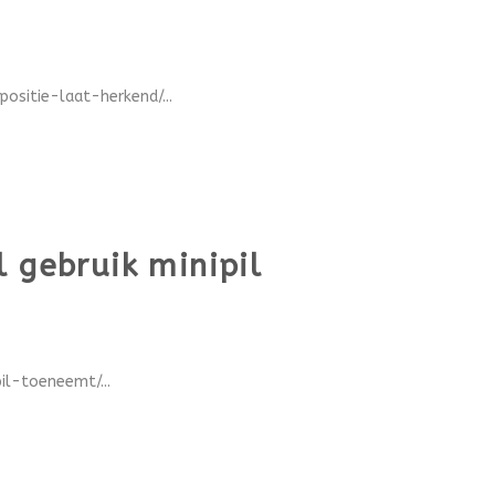
ositie-laat-herkend/...
 gebruik minipil
il-toeneemt/...