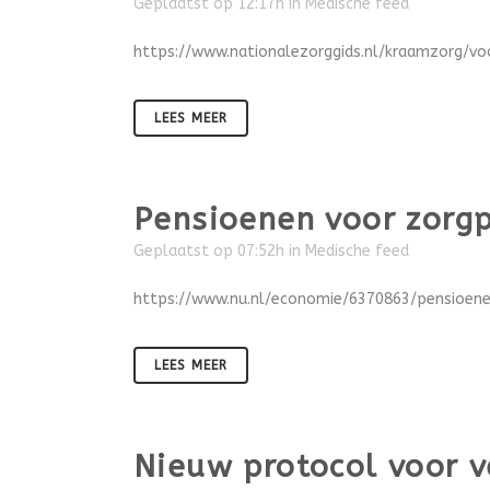
Geplaatst op 12:17h
in
Medische feed
https://www.nationalezorggids.nl/kraamzorg/v
LEES MEER
Pensioenen voor zorgp
Geplaatst op 07:52h
in
Medische feed
https://www.nu.nl/economie/6370863/pensioene
LEES MEER
Nieuw protocol voor v