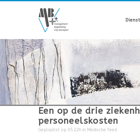
Diens
Een op de drie ziekenh
personeelskosten
Geplaatst op 05:22h
in
Medische feed