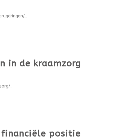
ugdringen/...
n in de kraamzorg
rg/...
financiële positie