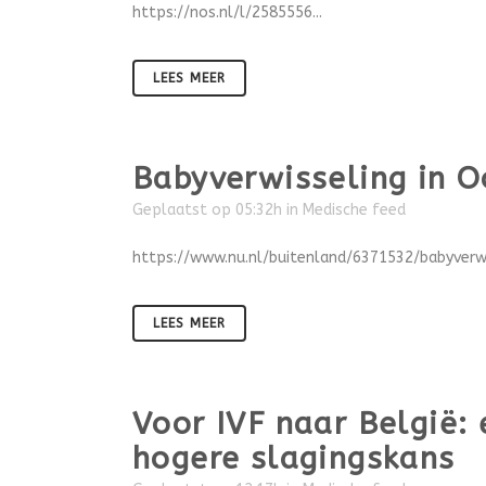
https://nos.nl/l/2585556...
LEES MEER
Babyverwisseling in O
Geplaatst op 05:32h
in
Medische feed
https://www.nu.nl/buitenland/6371532/babyverw
LEES MEER
Voor IVF naar België:
hogere slagingskans