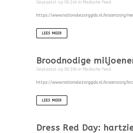
Geplaatst op 06:24h
in
Medische feed
https://www.nationalezorggids.nl/kraamzorg/ni
LEES MEER
Broodnodige miljoenen
Geplaatst op 06:10h
in
Medische feed
https://www.nationalezorggids.nl/kraamzorg/br
LEES MEER
Dress Red Day: hartzie