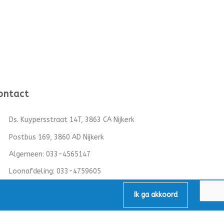
ontact
Ds. Kuypersstraat 14T, 3863 CA Nijkerk
Postbus 169, 3860 AD Nijkerk
Algemeen:
033-4565147
Loonafdeling:
033-4759605
info@mbv-nijkerk.nl
Ik ga akkoord
KvK: 32153891