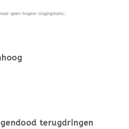
aar-geen-hogere-slagingskans/...
mhoog
iegendood terugdringen