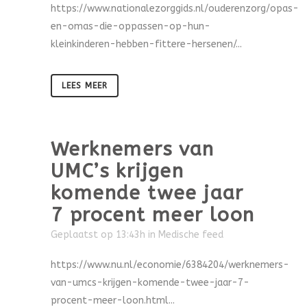
https://www.nationalezorggids.nl/ouderenzorg/opas-
en-omas-die-oppassen-op-hun-
kleinkinderen-hebben-fittere-hersenen/...
LEES MEER
Werknemers van
UMC’s krijgen
komende twee jaar
7 procent meer loon
Geplaatst op 13:43h
in
Medische feed
https://www.nu.nl/economie/6384204/werknemers-
van-umcs-krijgen-komende-twee-jaar-7-
procent-meer-loon.html...