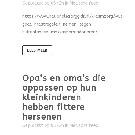
Geplaatst op 08:42h
in
Medische feed
https://www.nationalezorggids.nl/kraamzorg/vws-
gaat-maatregelen-nemen-tegen-
buitenlandse-massaspermadonoren/...
LEES MEER
Opa’s en oma’s die
oppassen op hun
kleinkinderen
hebben fittere
hersenen
Geplaatst op 08:42h
in
Medische feed