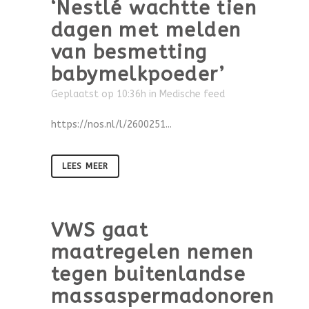
‘Nestlé wachtte tien
dagen met melden
van besmetting
babymelkpoeder’
Geplaatst op 10:36h
in
Medische feed
https://nos.nl/l/2600251...
LEES MEER
VWS gaat
maatregelen nemen
tegen buitenlandse
massaspermadonoren