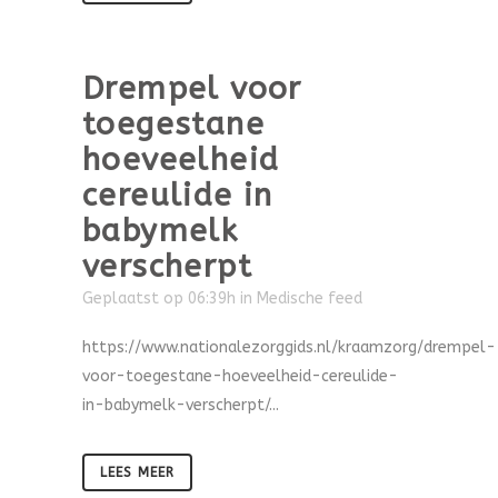
Drempel voor
toegestane
hoeveelheid
cereulide in
babymelk
verscherpt
Geplaatst op 06:39h
in
Medische feed
https://www.nationalezorggids.nl/kraamzorg/drempel-
voor-toegestane-hoeveelheid-cereulide-
in-babymelk-verscherpt/...
LEES MEER