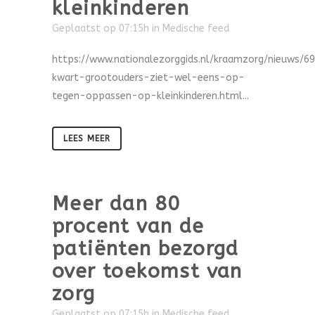
kleinkinderen
Geplaatst op 07:15h
in
Medische feed
https://www.nationalezorggids.nl/kraamzorg/nieuws/6
kwart-grootouders-ziet-wel-eens-op-
tegen-oppassen-op-kleinkinderen.html...
LEES MEER
Meer dan 80
procent van de
patiënten bezorgd
over toekomst van
zorg
Geplaatst op 07:15h
in
Medische feed