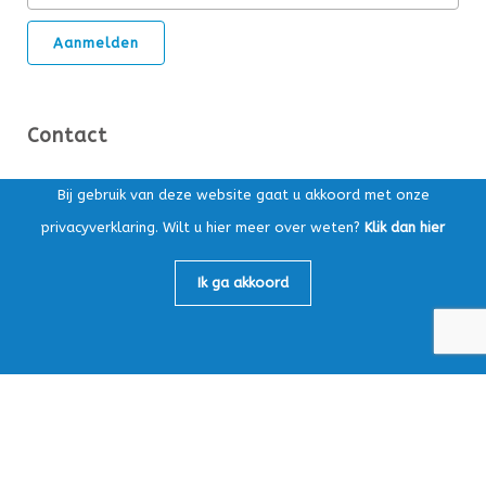
Contact
Ds. Kuypersstraat 14T, 3863 CA Nijkerk
Bij gebruik van deze website gaat u akkoord met onze
privacyverklaring. Wilt u hier meer over weten?
Klik dan hier
Postbus 169, 3860 AD Nijkerk
Algemeen:
033-4565147
Ik ga akkoord
Loonafdeling:
033-4759605
info@mbv-nijkerk.nl
KvK: 32153891