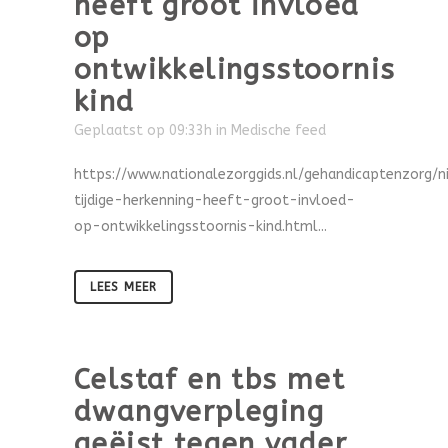
heeft groot invloed
op
ontwikkelingsstoornis
kind
Geplaatst op 09:33h
in
Medische feed
https://www.nationalezorggids.nl/gehandicaptenzorg/
tijdige-herkenning-heeft-groot-invloed-
op-ontwikkelingsstoornis-kind.html...
LEES MEER
Celstaf en tbs met
dwangverpleging
geëist tegen vader