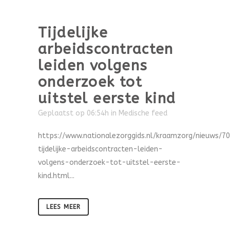
Tijdelijke
arbeidscontracten
leiden volgens
onderzoek tot
uitstel eerste kind
Geplaatst op 06:54h
in
Medische feed
https://www.nationalezorggids.nl/kraamzorg/nieuws/7
tijdelijke-arbeidscontracten-leiden-
volgens-onderzoek-tot-uitstel-eerste-
kind.html...
LEES MEER