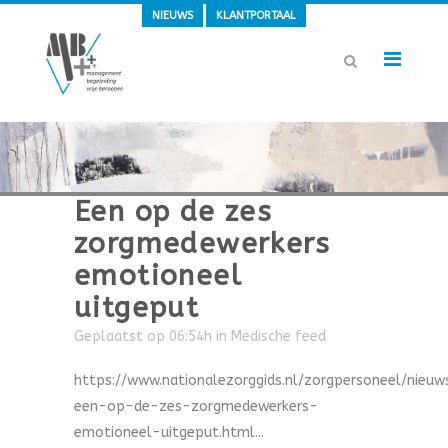
NIEUWS
KLANTPORTAAL
Een op de zes
zorgmedewerkers
emotioneel
uitgeput
Geplaatst op 06:54h
in
Medische feed
https://www.nationalezorggids.nl/zorgpersoneel/nieu
een-op-de-zes-zorgmedewerkers-
emotioneel-uitgeput.html...