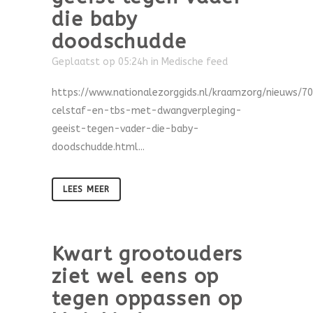
die baby
doodschudde
Geplaatst op 05:24h
in
Medische feed
https://www.nationalezorggids.nl/kraamzorg/nieuws/7
celstaf-en-tbs-met-dwangverpleging-
geeist-tegen-vader-die-baby-
doodschudde.html...
LEES MEER
Kwart grootouders
ziet wel eens op
tegen oppassen op