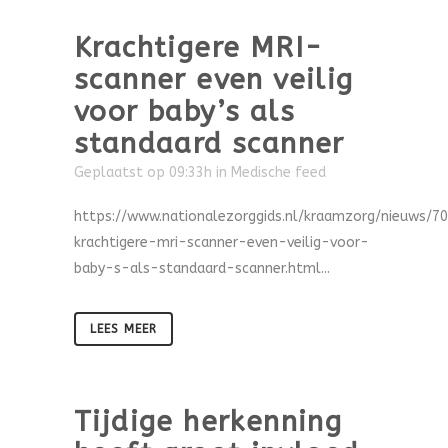
Krachtigere MRI-
scanner even veilig
voor baby’s als
standaard scanner
Geplaatst op 09:33h
in
Medische feed
https://www.nationalezorggids.nl/kraamzorg/nieuws/7
krachtigere-mri-scanner-even-veilig-voor-
baby-s-als-standaard-scanner.html...
LEES MEER
Tijdige herkenning