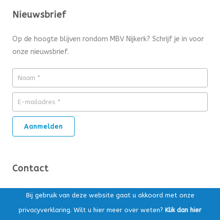
Nieuwsbrief
Op de hoogte blijven rondom MBV Nijkerk? Schrijf je in voor
onze nieuwsbrief.
Contact
Ds. Kuypersstraat 14T, 3863 CA Nijkerk
Bij gebruik van deze website gaat u akkoord met onze
privacyverklaring. Wilt u hier meer over weten?
Klik dan hier
Postbus 169, 3860 AD Nijkerk