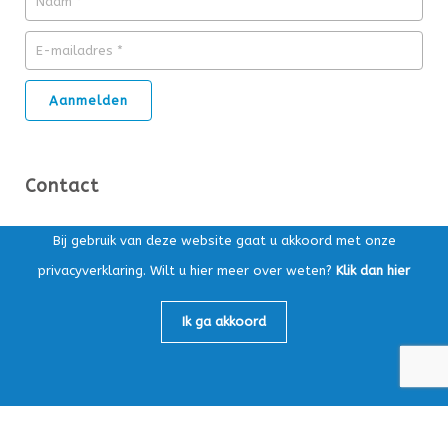
Contact
Ds. Kuypersstraat 14T, 3863 CA Nijkerk
Bij gebruik van deze website gaat u akkoord met onze
privacyverklaring. Wilt u hier meer over weten?
Klik dan hier
Postbus 169, 3860 AD Nijkerk
Algemeen:
033-4565147
Ik ga akkoord
Loonafdeling:
033-4759605
info@mbv-nijkerk.nl
KvK: 32153891