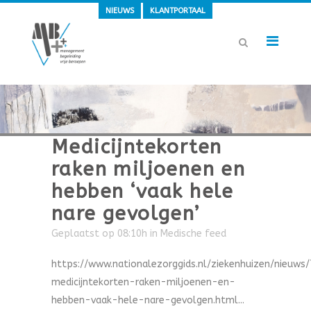
NIEUWS
KLANTPORTAAL
Medicijntekorten
raken miljoenen en
hebben ‘vaak hele
nare gevolgen’
Geplaatst op 08:10h
in
Medische feed
https://www.nationalezorggids.nl/ziekenhuizen/nieuws
medicijntekorten-raken-miljoenen-en-
hebben-vaak-hele-nare-gevolgen.html...