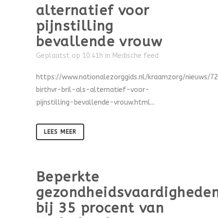
alternatief voor
pijnstilling
bevallende vrouw
Geplaatst op 10:41h
in
Medische feed
https://www.nationalezorggids.nl/kraamzorg/nieuws/7
birthvr-bril-als-alternatief-voor-
pijnstilling-bevallende-vrouw.html...
LEES MEER
Beperkte
gezondheidsvaardighede
bij 35 procent van