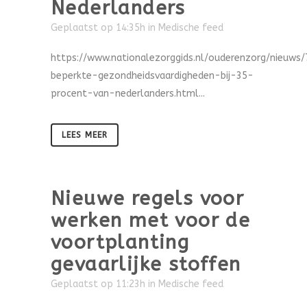
Nederlanders
Geplaatst op 14:35h
in
Medische feed
https://www.nationalezorggids.nl/ouderenzorg/nieuws
beperkte-gezondheidsvaardigheden-bij-35-
procent-van-nederlanders.html...
LEES MEER
Nieuwe regels voor
werken met voor de
voortplanting
gevaarlijke stoffen
Geplaatst op 11:23h
in
Medische feed