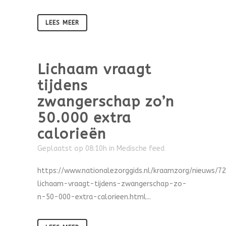
LEES MEER
Lichaam vraagt
tijdens
zwangerschap zo’n
50.000 extra
calorieën
Geplaatst op 08:10h
in
Medische feed
https://www.nationalezorggids.nl/kraamzorg/nieuws/7
lichaam-vraagt-tijdens-zwangerschap-zo-
n-50-000-extra-calorieen.html...