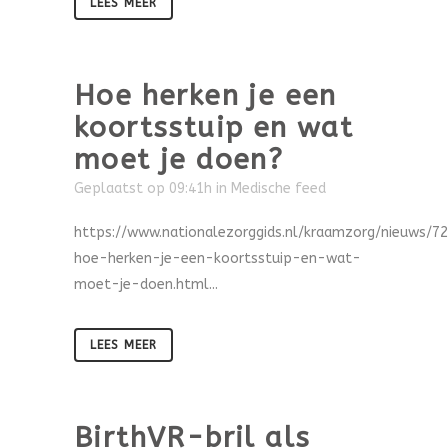
LEES MEER
Hoe herken je een
koortsstuip en wat
moet je doen?
Geplaatst op 09:41h
in
Medische feed
https://www.nationalezorggids.nl/kraamzorg/nieuws/7
hoe-herken-je-een-koortsstuip-en-wat-
moet-je-doen.html...
LEES MEER
BirthVR-bril als