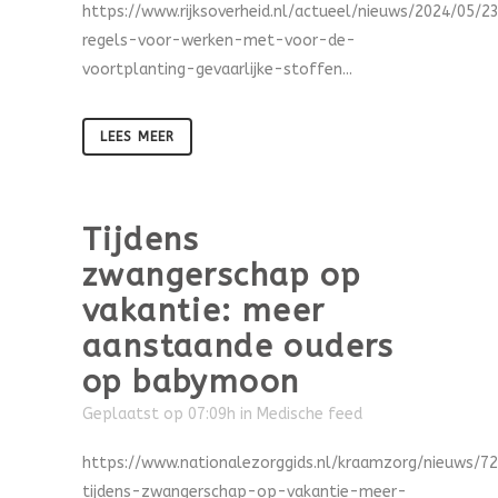
https://www.rijksoverheid.nl/actueel/nieuws/2024/05/2
regels-voor-werken-met-voor-de-
voortplanting-gevaarlijke-stoffen...
LEES MEER
Tijdens
zwangerschap op
vakantie: meer
aanstaande ouders
op babymoon
Geplaatst op 07:09h
in
Medische feed
https://www.nationalezorggids.nl/kraamzorg/nieuws/7
tijdens-zwangerschap-op-vakantie-meer-