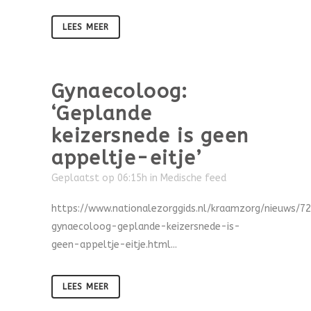
LEES MEER
Gynaecoloog:
‘Geplande
keizersnede is geen
appeltje-eitje’
Geplaatst op 06:15h
in
Medische feed
https://www.nationalezorggids.nl/kraamzorg/nieuws/7
gynaecoloog-geplande-keizersnede-is-
geen-appeltje-eitje.html...
LEES MEER