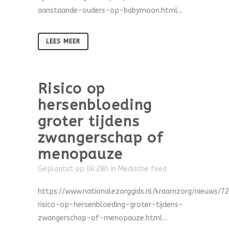
aanstaande-ouders-op-babymoon.html...
LEES MEER
Risico op
hersenbloeding
groter tijdens
zwangerschap of
menopauze
Geplaatst op 06:28h
in
Medische feed
https://www.nationalezorggids.nl/kraamzorg/nieuws/7
risico-op-hersenbloeding-groter-tijdens-
zwangerschap-of-menopauze.html...