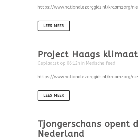
https://www.nationalezorggids.nl/kraamzorg/ni
LEES MEER
Project Haags klimaata
Geplaatst op 06:12h
in
Medische feed
https://www.nationalezorggids.nl/kraamzorg/ni
LEES MEER
Tjongerschans opent 
Nederland