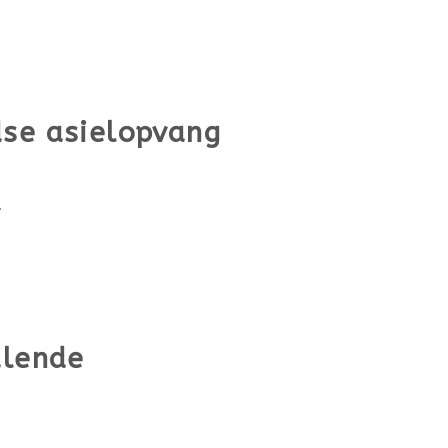
dse asielopvang
.
alende