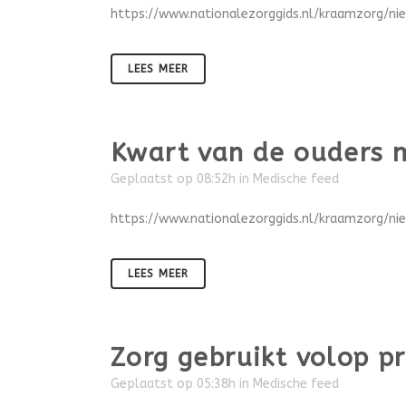
https://www.nationalezorggids.nl/kraamzorg/ni
LEES MEER
Kwart van de ouders 
Geplaatst op 08:52h
in
Medische feed
https://www.nationalezorggids.nl/kraamzorg/n
LEES MEER
Zorg gebruikt volop p
Geplaatst op 05:38h
in
Medische feed