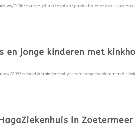
n/nieuws/72063-zorg-gebruikt-volop-producten-en-medicijnen-met
s en jonge kinderen met kinkho
euws/72053-eindelijk-minder-baby-s-en-jonge-kinderen-met-kinkh
HagaZiekenhuis in Zoetermeer 