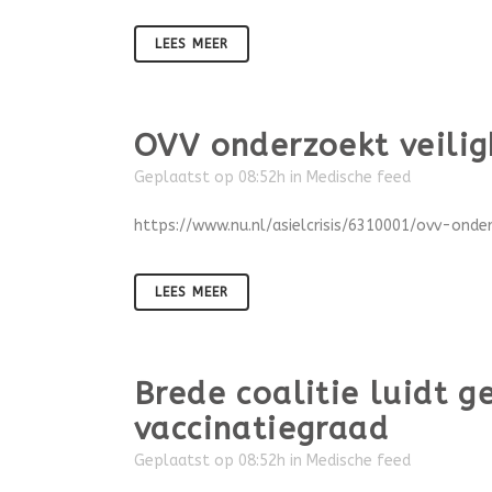
LEES MEER
OVV onderzoekt veilig
Geplaatst op 08:52h
in
Medische feed
https://www.nu.nl/asielcrisis/6310001/ovv-onde
LEES MEER
Brede coalitie luidt 
vaccinatiegraad
Geplaatst op 08:52h
in
Medische feed