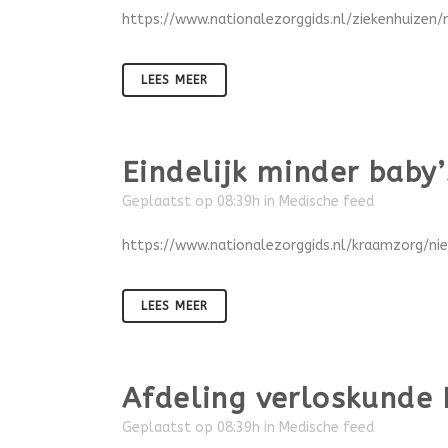
https://www.nationalezorggids.nl/ziekenhuize
LEES MEER
Eindelijk minder baby’
Geplaatst op 08:39h
in
Medische feed
https://www.nationalezorggids.nl/kraamzorg/ni
LEES MEER
Afdeling verloskunde 
Geplaatst op 08:39h
in
Medische feed