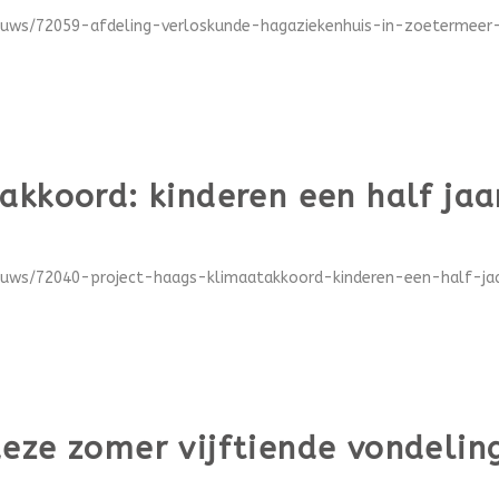
euws/72059-afdeling-verloskunde-hagaziekenhuis-in-zoetermeer-b
kkoord: kinderen een half jaar
euws/72040-project-haags-klimaatakkoord-kinderen-een-half-jaar-
deze zomer vijftiende vondeli