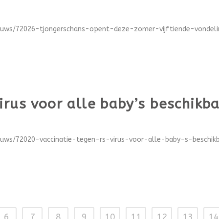
ieuws/72026-tjongerschans-opent-deze-zomer-vijftiende-vondeli
irus voor alle baby’s beschikb
euws/72020-vaccinatie-tegen-rs-virus-voor-alle-baby-s-beschikba
6
7
8
9
10
11
12
13
14