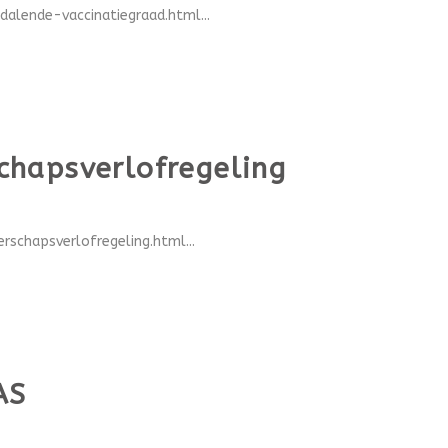
alende-vaccinatiegraad.html...
chapsverlofregeling
chapsverlofregeling.html...
AS