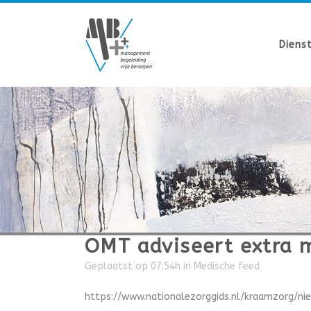
Diens
OMT adviseert extra 
Geplaatst op 07:54h
in
Medische feed
https://www.nationalezorggids.nl/kraamzorg/