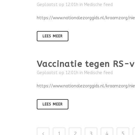
Geplaatst op 12:01h
in
Medische feed
https://www.nationalezorggids.nl/kraamzorg/n
LEES MEER
Vaccinatie tegen RS-v
Geplaatst op 12:01h
in
Medische feed
https://www.nationalezorggids.nl/kraamzorg/ni
LEES MEER
1
2
3
4
5