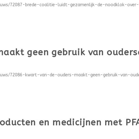
euws/72087-brede-coalitie-luidt-gezamenlijk-de-noodklok-over-d
maakt geen gebruik van ouders
ieuws/72086-kwart-van-de-ouders-maakt-geen-gebruik-van-ouders
roducten en medicijnen met PF