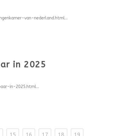
ngenkamer-van-nederland.html...
aar in 2025
ar-in-2025.html...
15
16
17
18
19