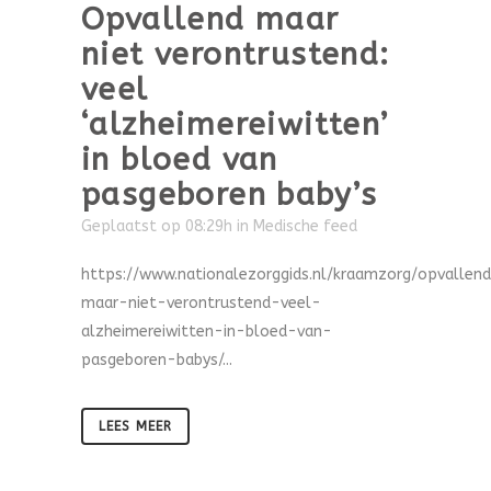
Opvallend maar
niet verontrustend:
veel
‘alzheimereiwitten’
in bloed van
pasgeboren baby’s
Geplaatst op 08:29h
in
Medische feed
https://www.nationalezorggids.nl/kraamzorg/opvallen
maar-niet-verontrustend-veel-
alzheimereiwitten-in-bloed-van-
pasgeboren-babys/...
LEES MEER