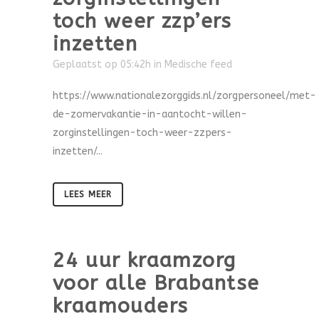
toch weer zzp’ers
inzetten
Geplaatst op 05:42h
in
Medische feed
https://www.nationalezorggids.nl/zorgpersoneel/met-
de-zomervakantie-in-aantocht-willen-
zorginstellingen-toch-weer-zzpers-
inzetten/...
LEES MEER
24 uur kraamzorg
voor alle Brabantse
kraamouders