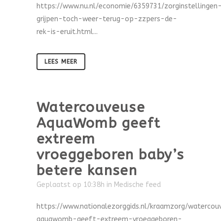
https://www.nu.nl/economie/6359731/zorginstellingen
grijpen-toch-weer-terug-op-zzpers-de-
rek-is-eruit.html...
LEES MEER
Watercouveuse
AquaWomb geeft
extreem
vroeggeboren baby’s
betere kansen
Geplaatst op 10:38h
in
Medische feed
https://www.nationalezorggids.nl/kraamzorg/watercou
aquawomb-geeft-extreem-vroeggeboren-