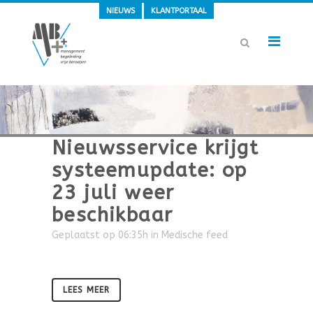
NIEUWS
KLANTPORTAAL
Nieuwsservice krijgt
systeemupdate: op
23 juli weer
beschikbaar
Geplaatst op 06:35h
in
Medische feed
LEES MEER