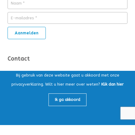
Contact
Ds. Kuypersstraat 14T, 3863 CA Nijkerk
Bij gebruik van deze website gaat u akkoord met onze
privacyverklaring. Wilt u hier meer over weten?
Klik dan hier
Postbus 169, 3860 AD Nijkerk
Algemeen:
033-4565147
Ik ga akkoord
Loonafdeling:
033-4759605
info@mbv-nijkerk.nl
KvK: 32153891