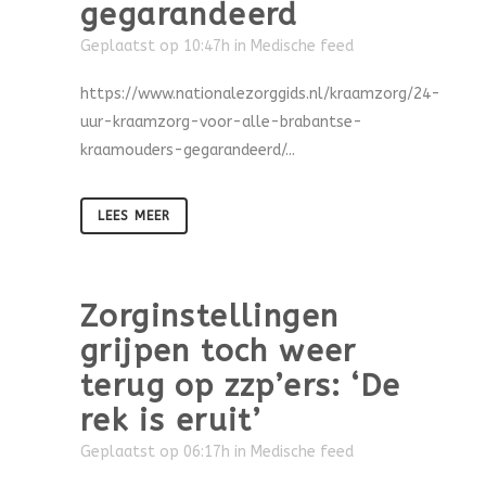
gegarandeerd
Geplaatst op 10:47h
in
Medische feed
https://www.nationalezorggids.nl/kraamzorg/24-
uur-kraamzorg-voor-alle-brabantse-
kraamouders-gegarandeerd/...
LEES MEER
Zorginstellingen
grijpen toch weer
terug op zzp’ers: ‘De
rek is eruit’
Geplaatst op 06:17h
in
Medische feed