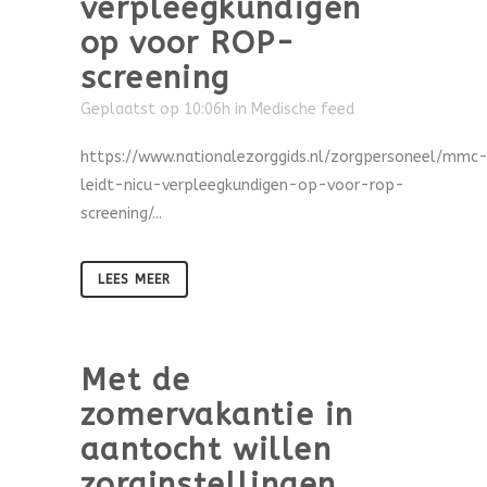
verpleegkundigen
op voor ROP-
screening
Geplaatst op 10:06h
in
Medische feed
https://www.nationalezorggids.nl/zorgpersoneel/mmc
leidt-nicu-verpleegkundigen-op-voor-rop-
screening/...
LEES MEER
Met de
zomervakantie in
aantocht willen
zorginstellingen