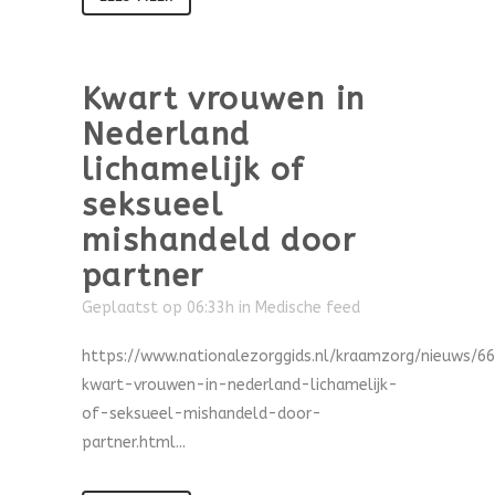
Kwart vrouwen in
Nederland
lichamelijk of
seksueel
mishandeld door
partner
Geplaatst op 06:33h
in
Medische feed
https://www.nationalezorggids.nl/kraamzorg/nieuws/6
kwart-vrouwen-in-nederland-lichamelijk-
of-seksueel-mishandeld-door-
partner.html...