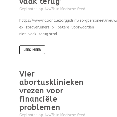
vaak terug’
Geplaatst op 14:47h
in
Medische feed
https://www.nationalezorggids.nl/zorgpersoneel/nieu
ex-zorgverleners-bij-betere-voorwaarden-
niet-vaak-terug.html...
LEES MEER
Vier
abortusklinieken
vrezen voor
financiële
problemen
Geplaatst op 14:47h
in
Medische feed