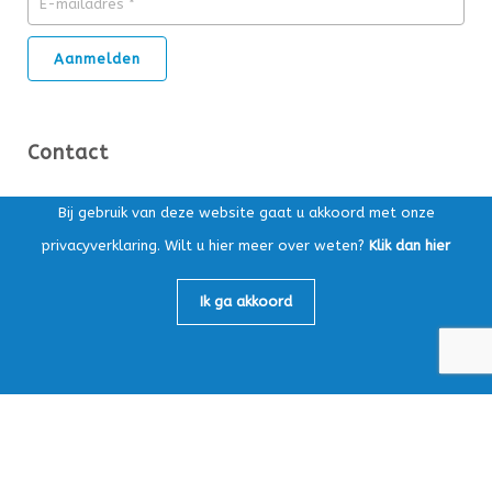
Contact
Ds. Kuypersstraat 14T, 3863 CA Nijkerk
Bij gebruik van deze website gaat u akkoord met onze
privacyverklaring. Wilt u hier meer over weten?
Klik dan hier
Postbus 169, 3860 AD Nijkerk
Algemeen:
033-4565147
Ik ga akkoord
Loonafdeling:
033-4759605
info@mbv-nijkerk.nl
KvK: 32153891