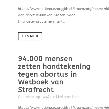
https://www.nationalezorggids.nl/kraamzorg/nieuws/6
vier-abortusklinieken-vrezen-voor-
financiele-problemen.html...
LEES MEER
94.000 mensen
zetten handtekening
tegen abortus in
Wetboek van
Strafrecht
Geplaatst op 14:47h
in
Medische feed
https://www.nationalezorggids.nl/kraamzorg/nieuws/6