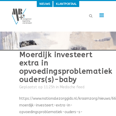
NIEUWS
KLANTPORTAAL
Moerdijk investeert
extra in
opvoedingsproblematiek
ouders(s)-baby
Geplaatst op 11:25h
in
Medische feed
https://www.nationalezorggids.nl/kraamzorg/nieuws/6
moerdijk-investeert-extra-in-
opvoedingsproblematiek-ouders-s-