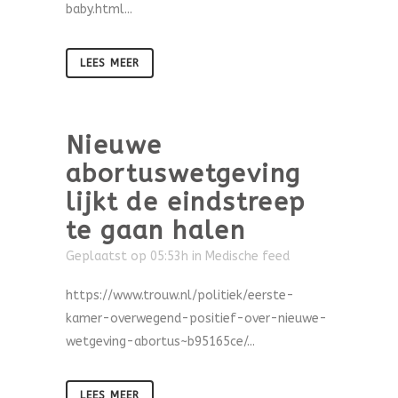
baby.html...
LEES MEER
Nieuwe
abortuswetgeving
lijkt de eindstreep
te gaan halen
Geplaatst op 05:53h
in
Medische feed
https://www.trouw.nl/politiek/eerste-
kamer-overwegend-positief-over-nieuwe-
wetgeving-abortus~b95165ce/...
LEES MEER