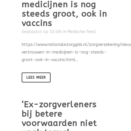
medicijnen is nog
steeds groot, ook in
vaccins
Geplaatst op 10:16h
in
Medische feed
https://www.nationalezorggids.nl/zorgverzekering/nie
vertrouwen-in-medicijnen-is-nog-steeds-
groot-ook-in-vaccins.html...
LEES MEER
‘Ex-zorgverleners
bij betere
voorwaarden niet