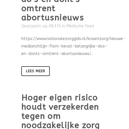
omtrent
abortusnieuws
Geplaatst op 08:37h
in
Medische feed
https://www.nationalezorggids.nl/kraamzorg/nieuwe-
mediarichtlijn-fiom-bevat-belangrijke-dos-
en-donts-omtrent-abortusnieuws/...
LEES MEER
Hoger eigen risico
houdt verzekerden
tegen om
noodzakelijke zorg