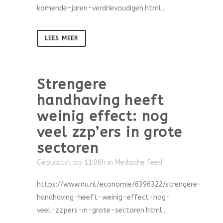
komende-jaren-verdrievoudigen.html...
LEES MEER
Strengere
handhaving heeft
weinig effect: nog
veel zzp’ers in grote
sectoren
Geplaatst op 11:06h
in
Medische feed
https://www.nu.nl/economie/6396322/strengere-
handhaving-heeft-weinig-effect-nog-
veel-zzpers-in-grote-sectoren.html...