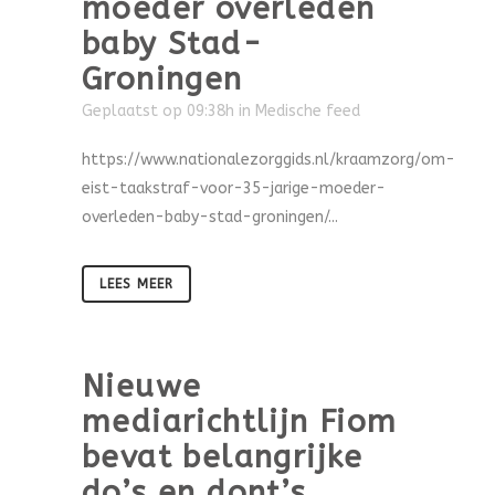
moeder overleden
baby Stad-
Groningen
Geplaatst op 09:38h
in
Medische feed
https://www.nationalezorggids.nl/kraamzorg/om-
eist-taakstraf-voor-35-jarige-moeder-
overleden-baby-stad-groningen/...
LEES MEER
Nieuwe
mediarichtlijn Fiom
bevat belangrijke
do’s en dont’s