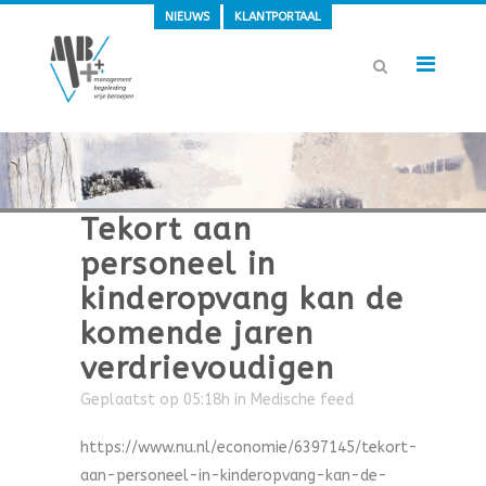
NIEUWS
KLANTPORTAAL
Tekort aan
personeel in
kinderopvang kan de
komende jaren
verdrievoudigen
Geplaatst op 05:18h
in
Medische feed
https://www.nu.nl/economie/6397145/tekort-
aan-personeel-in-kinderopvang-kan-de-