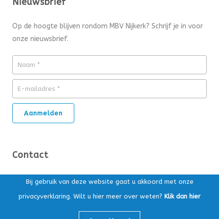
Nieuwsbrief
Op de hoogte blijven rondom MBV Nijkerk? Schrijf je in voor
onze nieuwsbrief.
Contact
Ds. Kuypersstraat 14T, 3863 CA Nijkerk
Bij gebruik van deze website gaat u akkoord met onze
privacyverklaring. Wilt u hier meer over weten?
Klik dan hier
Postbus 169, 3860 AD Nijkerk
Algemeen:
033-4565147