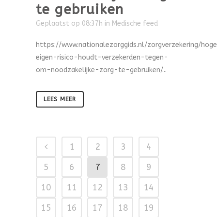
te gebruiken
Geplaatst op 08:37h
in
Medische feed
https://www.nationalezorggids.nl/zorgverzekering/hoge
eigen-risico-houdt-verzekerden-tegen-
om-noodzakelijke-zorg-te-gebruiken/...
LEES MEER
1
2
3
4
5
6
7
8
9
10
11
12
13
14
15
16
17
18
19