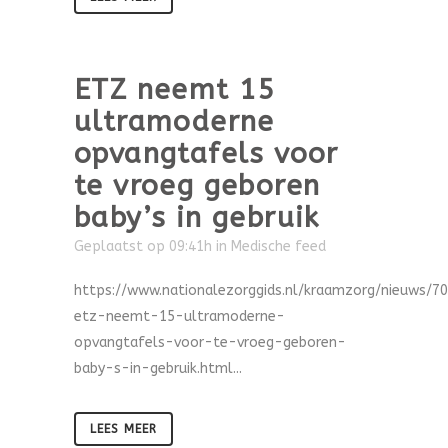
ETZ neemt 15
ultramoderne
opvangtafels voor
te vroeg geboren
baby’s in gebruik
Geplaatst op 09:41h
in
Medische feed
https://www.nationalezorggids.nl/kraamzorg/nieuws/7
etz-neemt-15-ultramoderne-
opvangtafels-voor-te-vroeg-geboren-
baby-s-in-gebruik.html...
LEES MEER