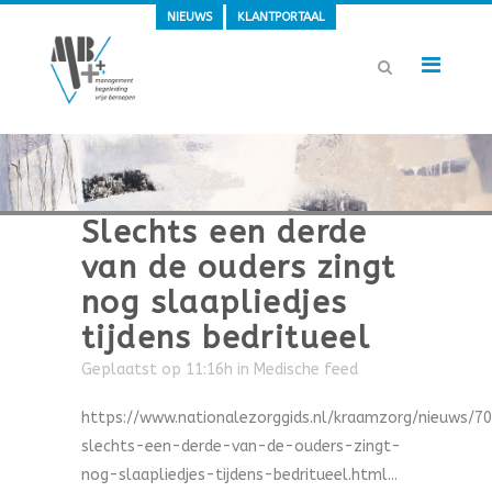
NIEUWS
KLANTPORTAAL
Slechts een derde
van de ouders zingt
nog slaapliedjes
tijdens bedritueel
Geplaatst op 11:16h
in
Medische feed
https://www.nationalezorggids.nl/kraamzorg/nieuws/7
slechts-een-derde-van-de-ouders-zingt-
nog-slaapliedjes-tijdens-bedritueel.html...