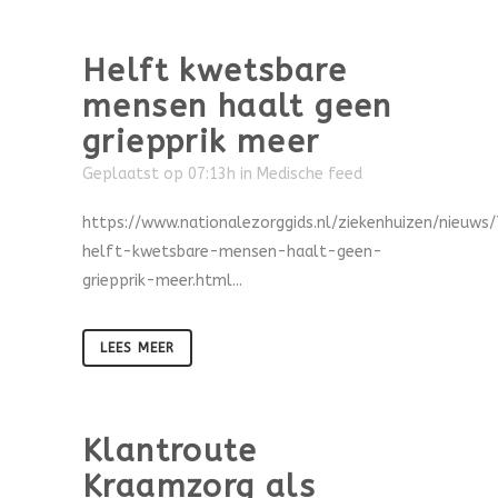
Helft kwetsbare
mensen haalt geen
griepprik meer
Geplaatst op 07:13h
in
Medische feed
https://www.nationalezorggids.nl/ziekenhuizen/nieuws
helft-kwetsbare-mensen-haalt-geen-
griepprik-meer.html...
LEES MEER
Klantroute
Kraamzorg als