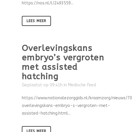
https://nos.nl/l/2493559...
LEES MEER
Overlevingskans
embryo’s vergroten
met assisted
hatching
Geplaatst op 09:41h
in
Medische feed
https://www.nationalezorggids.nl/kraamzorg/nieuws/7
overlevingskans-embryo-s-vergroten-met-
assisted-hatching.html...
LEES MEER