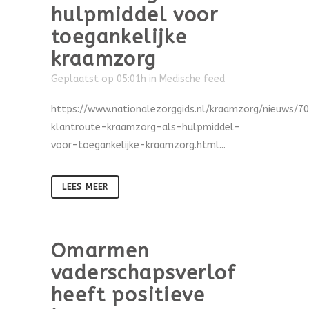
hulpmiddel voor
toegankelijke
kraamzorg
Geplaatst op 05:01h
in
Medische feed
https://www.nationalezorggids.nl/kraamzorg/nieuws/7
klantroute-kraamzorg-als-hulpmiddel-
voor-toegankelijke-kraamzorg.html...
LEES MEER
Omarmen
vaderschapsverlof
heeft positieve