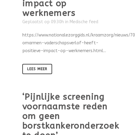
impact op
werknemers
Geplaatst op 09:30h
in
Medische feed
https://www.nationalezorggids.nl/kraamzorg/nieuws/7
omarmen-vaderschapsverlof-heeft-
positieve-impact-op-werknemers.html...
LEES MEER
‘Pijnlijke screening
voornaamste reden
om geen
borstkankeronderzoek