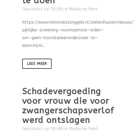
te doen’
Geplaatst op 09:30h
in
Medische feed
https://www.nationalezorggids.nl/ziekenhuizen/nieuws
pijnlijke-screening-voornaamste-reden-
om-geen-borstkankeronderzoek-te-
doen.html...
LEES MEER
Schadevergoeding
voor vrouw die voor
zwangerschapsverlof
werd ontslagen
Geplaatst op 08:38h
in
Medische feed