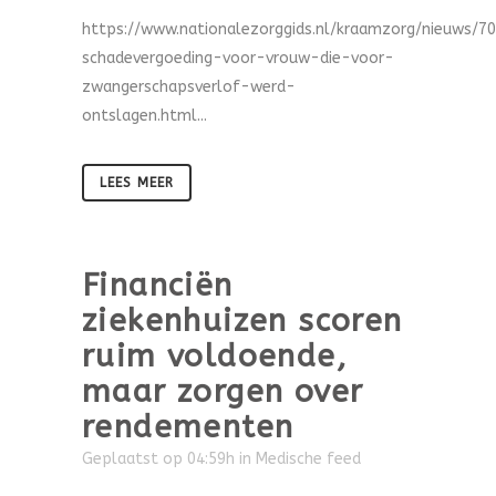
https://www.nationalezorggids.nl/kraamzorg/nieuws/7
schadevergoeding-voor-vrouw-die-voor-
zwangerschapsverlof-werd-
ontslagen.html...
LEES MEER
Financiën
ziekenhuizen scoren
ruim voldoende,
maar zorgen over
rendementen
Geplaatst op 04:59h
in
Medische feed