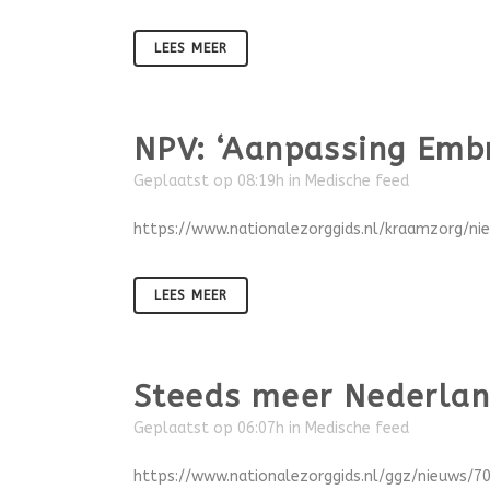
LEES MEER
NPV: ‘Aanpassing Embr
Geplaatst op 08:19h
in
Medische feed
https://www.nationalezorggids.nl/kraamzorg/n
LEES MEER
Steeds meer Nederland
Geplaatst op 06:07h
in
Medische feed
https://www.nationalezorggids.nl/ggz/nieuws/7