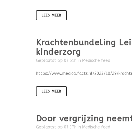
LEES MEER
Krachtenbundeling Le
kinderzorg
Geplaatst op 07:51h
in
Medische feed
https://www.medicalfacts.nl/2023/10/29/krach
LEES MEER
Door vergrijzing neem
Geplaatst op 07:37h
in
Medische feed