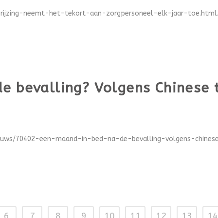
rijzing-neemt-het-tekort-aan-zorgpersoneel-elk-jaar-toe.html..
e bevalling? Volgens Chinese 
ieuws/70402-een-maand-in-bed-na-de-bevalling-volgens-chinese-
6
7
8
9
10
11
12
13
14