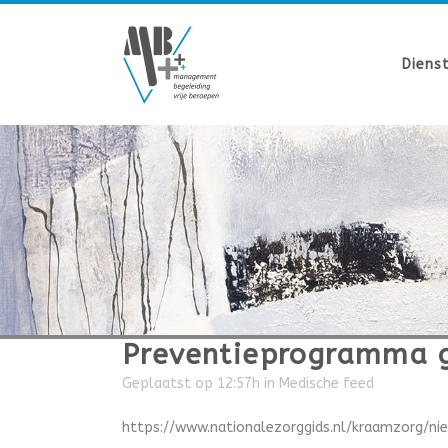
Diens
Preventieprogramma g
Geplaatst op 12:57h
in
Medische feed
https://www.nationalezorggids.nl/kraamzorg/