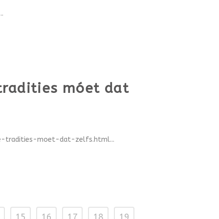
.
tradities móet dat
tradities-moet-dat-zelfs.html...
15
16
17
18
19