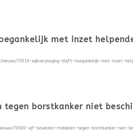
 toegankelijk met inzet helpen
l/nieuws/70519-wijkverpleging-blijft-toegankelijk-met-inzet-hel
 tegen borstkanker niet besch
/nieuws/70500-vijf-bewezen-middelen-tegen-borstkanker-niet-bes