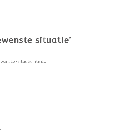
wenste situatie’
enste-situatie.html...
n
.