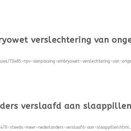
yowet verslechtering van onge
ieuws/70485-npv-aanpassing-embryowet-verslechtering-van-ongew
ers verslaafd aan slaappille
0470-steeds-meer-nederlanders-verslaafd-aan-slaappillen.html..