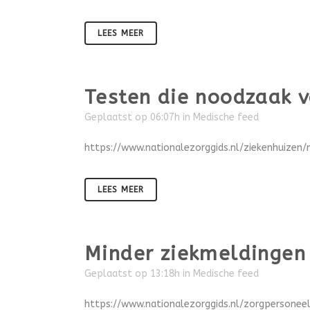
LEES MEER
Testen die noodzaak v
Geplaatst op 06:07h
in
Medische feed
https://www.nationalezorggids.nl/ziekenhuizen
LEES MEER
Minder ziekmeldingen
Geplaatst op 13:18h
in
Medische feed
https://www.nationalezorggids.nl/zorgpersone