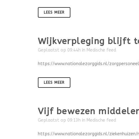
LEES MEER
Wijkverpleging blijft
Geplaatst op 09:44h
in
Medische feed
https://www.nationalezorggids.nl/zorgpersonee
LEES MEER
Vijf bewezen middelen
Geplaatst op 09:13h
in
Medische feed
https://www.nationalezorggids.nl/ziekenhuizen