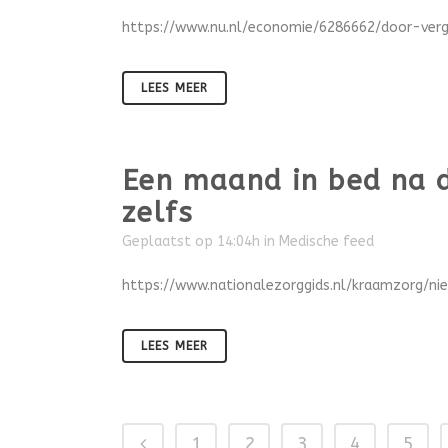
https://www.nu.nl/economie/6286662/door-verg
LEES MEER
Een maand in bed na d
zelfs
Geplaatst op 14:04h
in
Medische feed
https://www.nationalezorggids.nl/kraamzorg/n
LEES MEER
1
2
3
4
5