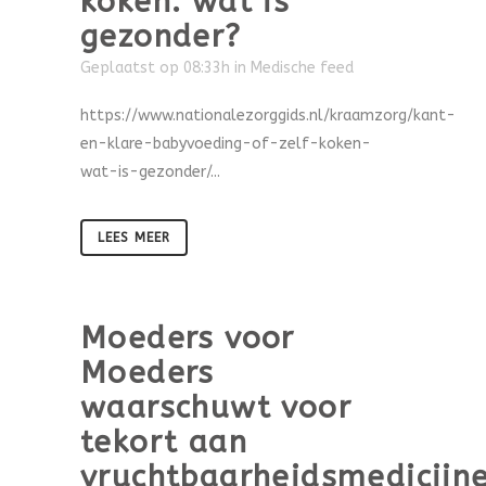
koken: wat is
gezonder?
Geplaatst op 08:33h
in
Medische feed
https://www.nationalezorggids.nl/kraamzorg/kant-
en-klare-babyvoeding-of-zelf-koken-
wat-is-gezonder/...
LEES MEER
Moeders voor
Moeders
waarschuwt voor
tekort aan
vruchtbaarheidsmedicijn