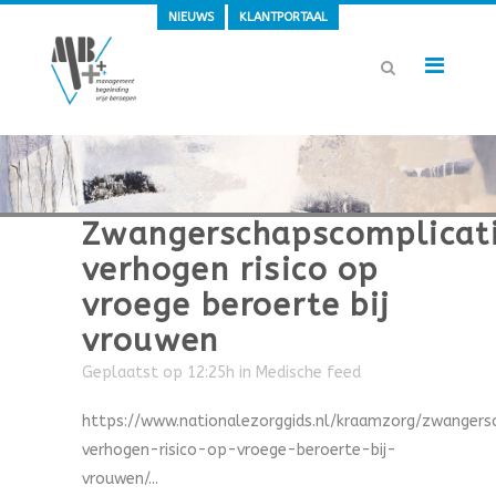
NIEUWS
KLANTPORTAAL
Zwangerschapscomplicat
verhogen risico op
vroege beroerte bij
vrouwen
Geplaatst op 12:25h
in
Medische feed
https://www.nationalezorggids.nl/kraamzorg/zwangers
verhogen-risico-op-vroege-beroerte-bij-
vrouwen/...