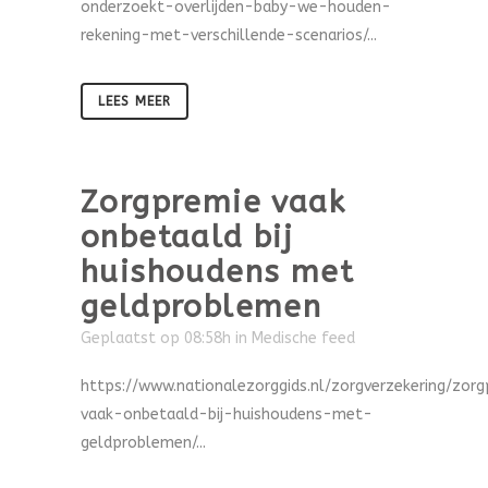
onderzoekt-overlijden-baby-we-houden-
rekening-met-verschillende-scenarios/...
LEES MEER
Zorgpremie vaak
onbetaald bij
huishoudens met
geldproblemen
Geplaatst op 08:58h
in
Medische feed
https://www.nationalezorggids.nl/zorgverzekering/zor
vaak-onbetaald-bij-huishoudens-met-
geldproblemen/...