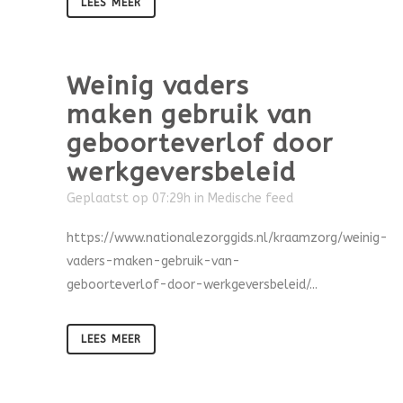
LEES MEER
Weinig vaders
maken gebruik van
geboorteverlof door
werkgeversbeleid
Geplaatst op 07:29h
in
Medische feed
https://www.nationalezorggids.nl/kraamzorg/weinig-
vaders-maken-gebruik-van-
geboorteverlof-door-werkgeversbeleid/...
LEES MEER