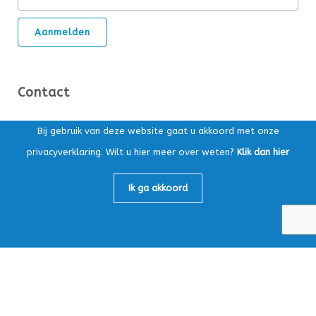
Contact
Ds. Kuypersstraat 14T, 3863 CA Nijkerk
Bij gebruik van deze website gaat u akkoord met onze
privacyverklaring. Wilt u hier meer over weten?
Klik dan hier
Postbus 169, 3860 AD Nijkerk
Algemeen:
033-4565147
Ik ga akkoord
Loonafdeling:
033-4759605
info@mbv-nijkerk.nl
KvK: 32153891