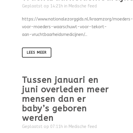
Geplaatst op 14:21h
in
Medische feed
https://www.nationalezorggids.nl/kraamzorg/moeders-
voor-moeders-waarschuwt-voor-tekort-
aan-vruchtbaarheidsmedicijnen/...
LEES MEER
Tussen januari en
juni overleden meer
mensen dan er
baby’s geboren
werden
Geplaatst op 07:11h
in
Medische feed