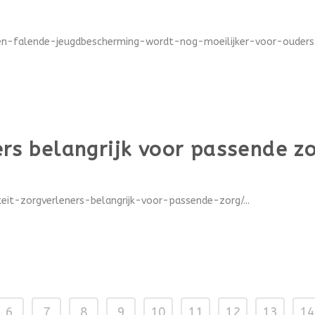
en-falende-jeugdbescherming-wordt-nog-moeilijker-voor-ouders~
ers belangrijk voor passende z
teit-zorgverleners-belangrijk-voor-passende-zorg/...
6
7
8
9
10
11
12
13
14