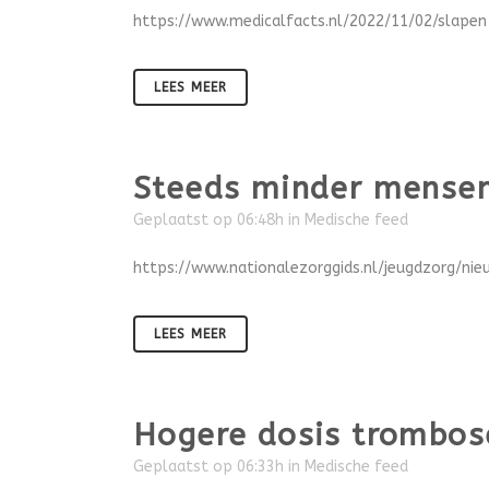
https://www.medicalfacts.nl/2022/11/02/slapen
LEES MEER
Steeds minder mensen
Geplaatst op 06:48h
in
Medische feed
https://www.nationalezorggids.nl/jeugdzorg/n
LEES MEER
Hogere dosis trombose
Geplaatst op 06:33h
in
Medische feed