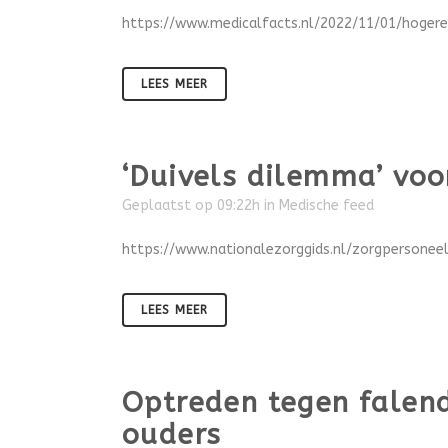
https://www.medicalfacts.nl/2022/11/01/hogere
LEES MEER
‘Duivels dilemma’ voo
Geplaatst op 09:22h
in
Medische feed
https://www.nationalezorggids.nl/zorgpersonee
LEES MEER
Optreden tegen falen
ouders