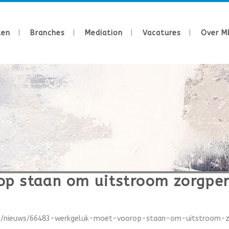
ten
Branches
Mediation
Vacatures
Over M
op staan om uitstroom zorgper
eel/nieuws/66483-werkgeluk-moet-voorop-staan-om-uitstroom-z