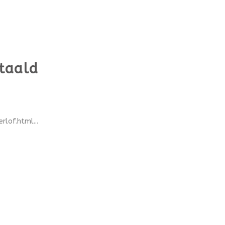
etaald
lof.html...