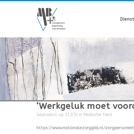
Diens
‘Werkgeluk moet voor
Geplaatst op 11:37h
in
Medische feed
https://www.nationalezorggids.nl/zorgperson