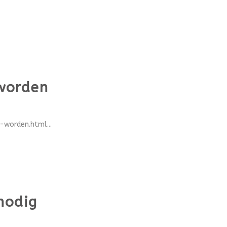
 worden
worden.html...
nodig