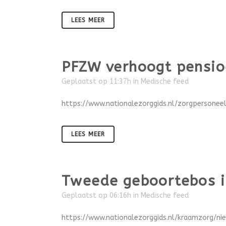
LEES MEER
PFZW verhoogt pensio
Geplaatst op 11:37h
in
Medische feed
https://www.nationalezorggids.nl/zorgpersone
LEES MEER
Tweede geboortebos i
Geplaatst op 06:16h
in
Medische feed
https://www.nationalezorggids.nl/kraamzorg/n