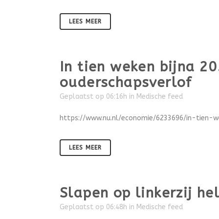
LEES MEER
In tien weken bijna 2
ouderschapsverlof
Geplaatst op 06:16h
in
Medische feed
https://www.nu.nl/economie/6233696/in-tien-w
LEES MEER
Slapen op linkerzij h
Geplaatst op 06:48h
in
Medische feed