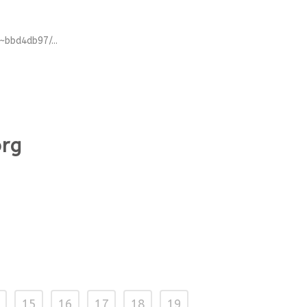
bbd4db97/...
org
15
16
17
18
19