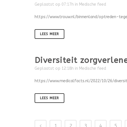
Geplaatst op 07:17h
in
Medische feed
https://www.trouw.nl/binnenland/optreden-teg
LEES MEER
Diversiteit zorgverlen
Geplaatst op 12:18h
in
Medische feed
https://www.medicalfacts.nl/2022/10/26/diversi
LEES MEER
1
2
3
4
5