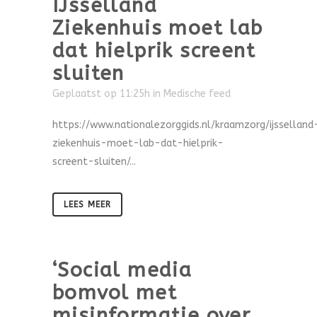
IJsselland
Ziekenhuis moet lab
dat hielprik screent
sluiten
Geplaatst op 11:25h
in
Medische feed
https://www.nationalezorggids.nl/kraamzorg/ijsselland
ziekenhuis-moet-lab-dat-hielprik-
screent-sluiten/...
LEES MEER
‘Social media
bomvol met
misinformatie over