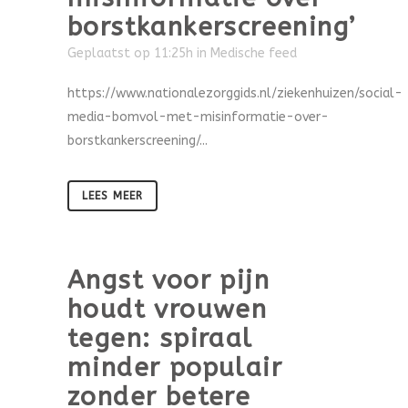
borstkankerscreening’
Geplaatst op 11:25h
in
Medische feed
https://www.nationalezorggids.nl/ziekenhuizen/social-
media-bomvol-met-misinformatie-over-
borstkankerscreening/...
LEES MEER
Angst voor pijn
houdt vrouwen
tegen: spiraal
minder populair
zonder betere