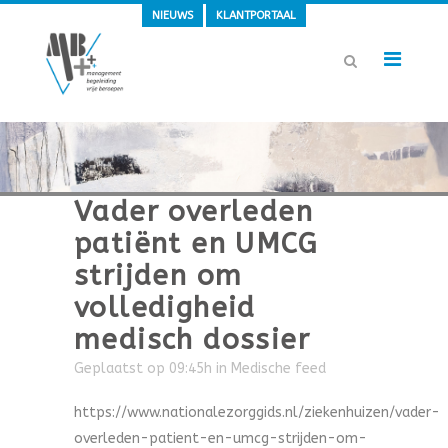
NIEUWS
KLANTPORTAAL
Vader overleden
patiënt en UMCG
strijden om
volledigheid
medisch dossier
Geplaatst op 09:45h
in
Medische feed
https://www.nationalezorggids.nl/ziekenhuizen/vader-
overleden-patient-en-umcg-strijden-om-