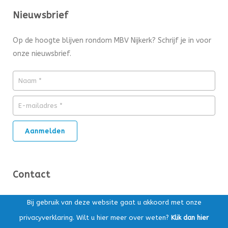
Nieuwsbrief
Op de hoogte blijven rondom MBV Nijkerk? Schrijf je in voor
onze nieuwsbrief.
Contact
Ds. Kuypersstraat 14T, 3863 CA Nijkerk
Bij gebruik van deze website gaat u akkoord met onze
privacyverklaring. Wilt u hier meer over weten?
Klik dan hier
Postbus 169, 3860 AD Nijkerk