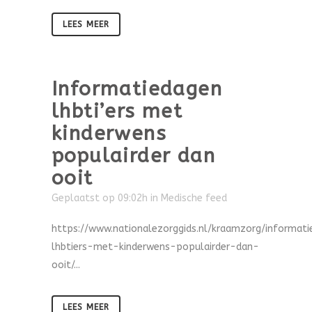
LEES MEER
Informatiedagen
lhbti’ers met
kinderwens
populairder dan
ooit
Geplaatst op 09:02h
in
Medische feed
https://www.nationalezorggids.nl/kraamzorg/informat
lhbtiers-met-kinderwens-populairder-dan-
ooit/...
LEES MEER