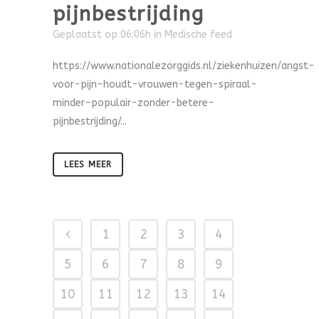
pijnbestrijding
Geplaatst op 06:06h
in
Medische feed
https://www.nationalezorggids.nl/ziekenhuizen/angst-
voor-pijn-houdt-vrouwen-tegen-spiraal-
minder-populair-zonder-betere-
pijnbestrijding/...
LEES MEER
1
2
3
4
5
6
7
8
9
10
11
12
13
14