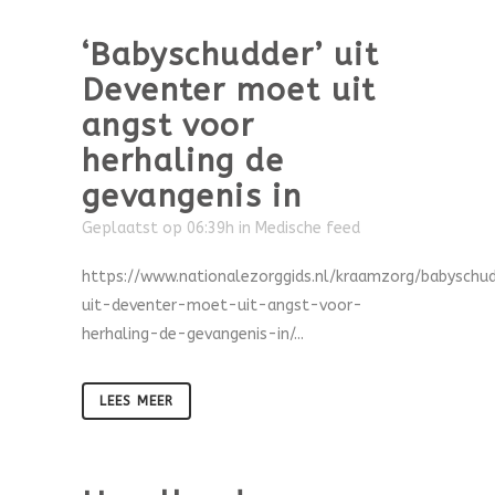
‘Babyschudder’ uit
Deventer moet uit
angst voor
herhaling de
gevangenis in
Geplaatst op 06:39h
in
Medische feed
https://www.nationalezorggids.nl/kraamzorg/babyschu
uit-deventer-moet-uit-angst-voor-
herhaling-de-gevangenis-in/...
LEES MEER