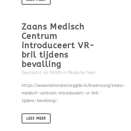
Zaans Medisch
Centrum
introduceert VR-
bril tijdens
bevalling
Geplaatst op 08:09h
in
Medische feed
https://www.nationalezorggids.nl/kraamzorg/zaans-
medisch-centrum-introduceert-vr-bril-
tijdens-bevalling/...
LEES MEER