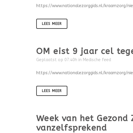
https://www.nationalezorggids.nl/kraamzorg/n
LEES MEER
OM eist 9 jaar cel te
Geplaatst op 07:40h
in
Medische feed
https://www.nationalezorggids.nl/kraamzorg/
LEES MEER
Week van het Gezond 
vanzelfsprekend