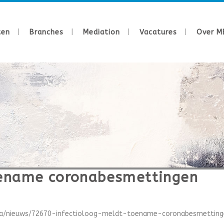
ten
Branches
Mediation
Vacatures
Over M
oename coronabesmettingen
ona/nieuws/72670-infectioloog-meldt-toename-coronabesmettinge