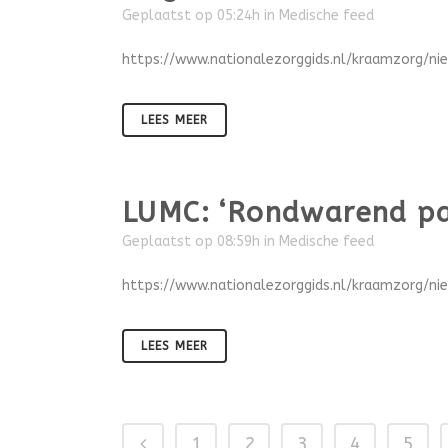
Geplaatst op 05:24h
in
Medische feed
https://www.nationalezorggids.nl/kraamzorg/ni
LEES MEER
LUMC: ‘Rondwarend pa
Geplaatst op 08:59h
in
Medische feed
https://www.nationalezorggids.nl/kraamzorg/n
LEES MEER
1
2
3
4
5