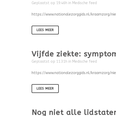
Geplaatst op 19:46h
in
Medische feed
https://www.nationalezorggids.nl/kraamzorg/
LEES MEER
Vijfde ziekte: sympto
Geplaatst op 11:31h
in
Medische feed
https://www.nationalezorggids.nl/kraamzorg/n
LEES MEER
Nog niet alle lidstate