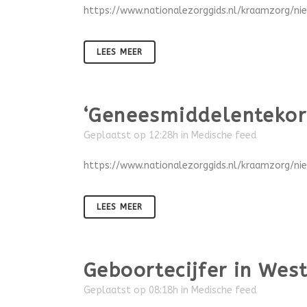
https://www.nationalezorggids.nl/kraamzorg/ni
LEES MEER
‘Geneesmiddelentekort
Geplaatst op 12:28h
in
Medische feed
https://www.nationalezorggids.nl/kraamzorg/n
LEES MEER
Geboortecijfer in Wes
Geplaatst op 08:18h
in
Medische feed