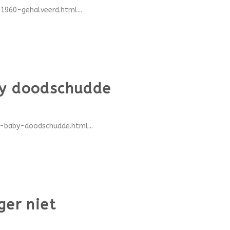
960-gehalveerd.html...
by doodschudde
-baby-doodschudde.html...
er niet