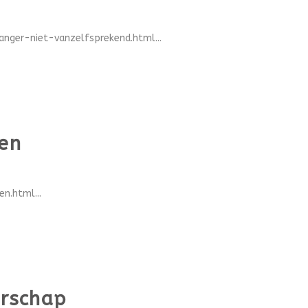
ger-niet-vanzelfsprekend.html...
ren
n.html...
erschap