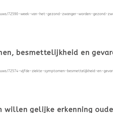
nieuws/72590-week-van-het-gezond-zwanger-worden-gezond-zwan
men, besmettelijkheid en geva
ieuws/72574-vijfde-ziekte-symptomen-besmettelijkheid-en-gevare
n willen gelijke erkenning oud