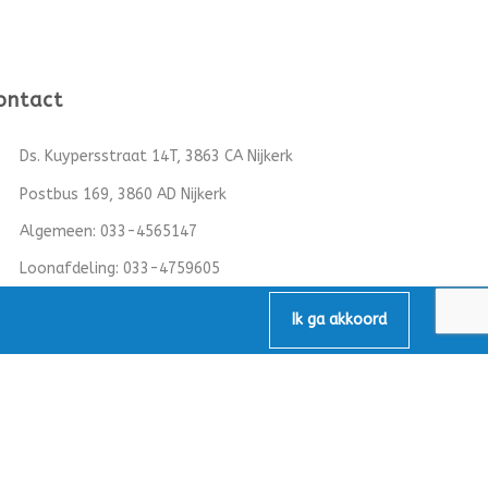
ontact
Ds. Kuypersstraat 14T, 3863 CA Nijkerk
Postbus 169, 3860 AD Nijkerk
Algemeen:
033-4565147
Loonafdeling:
033-4759605
info@mbv-nijkerk.nl
Ik ga akkoord
KvK: 32153891