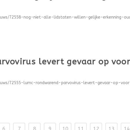
euws/72558-nog-niet-alle-lidstaten-willen-gelijke-erkenning-oud
rvovirus levert gevaar op voo
ieuws/72555-lumc-rondwarend-parvovirus-levert-gevaar-op-voor
6
7
8
9
10
11
12
13
14