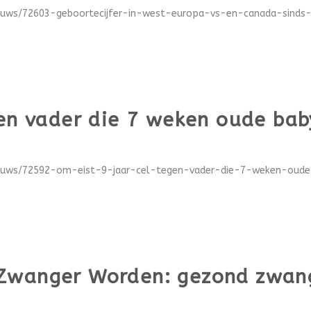
ieuws/72603-geboortecijfer-in-west-europa-vs-en-canada-sinds-1
gen vader die 7 weken oude ba
nieuws/72592-om-eist-9-jaar-cel-tegen-vader-die-7-weken-oude
Zwanger Worden: gezond zwang