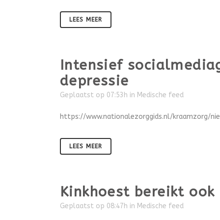
LEES MEER
Intensief socialmedia
depressie
Geplaatst op 07:53h
in
Medische feed
https://www.nationalezorggids.nl/kraamzorg/ni
LEES MEER
Kinkhoest bereikt ook
Geplaatst op 08:47h
in
Medische feed