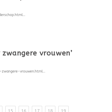
erschap.html...
r zwangere vrouwen’
-zwangere-vrouwen.html...
15
16
17
18
19