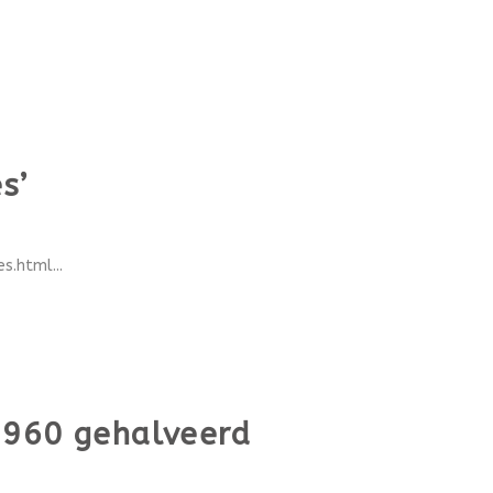
s’
.html...
1960 gehalveerd