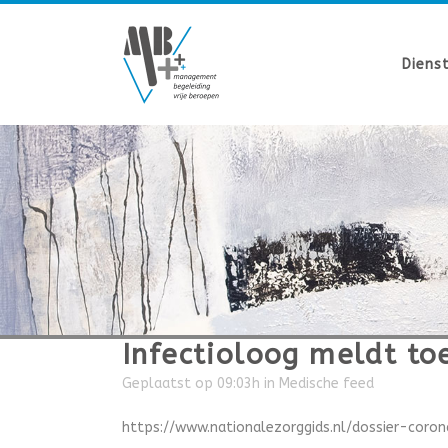
Diens
Infectioloog meldt t
Geplaatst op 09:03h
in
Medische feed
https://www.nationalezorggids.nl/dossier-cor