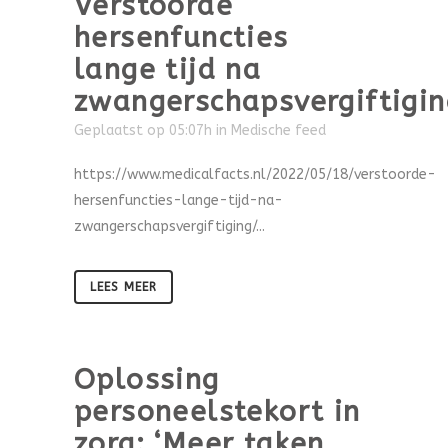
Verstoorde
hersenfuncties
lange tijd na
zwangerschapsvergiftigin
Geplaatst op 05:07h
in
Medische feed
https://www.medicalfacts.nl/2022/05/18/verstoorde-
hersenfuncties-lange-tijd-na-
zwangerschapsvergiftiging/...
LEES MEER
Oplossing
personeelstekort in
zorg: ‘Meer taken