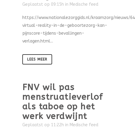
Geplaatst op 09:15h
in
Medische feed
https://www.nationalezorggids.nl/kraamzorg/nieuws/6
virtual-reality-in-de-geboortezorg-kan-
pijnscore-tijdens-bevallingen-
verlagen.html...
LEES MEER
FNV wil pas
menstruatieverlof
als taboe op het
werk verdwijnt
Geplaatst op 11:22h
in
Medische feed