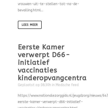
vrouwen-uit-te-stellen-tot-na-de-
bevalling.html...
LEES MEER
Eerste Kamer
verwerpt D66-
initiatief
vaccinaties
kinderopvangcentra
Geplaatst op 08:30h
in
Medische feed
https://www.nationalezorggids.nl/jeugdzorg/nieuws/64
eerste-kamer-verwerpt-d66-initiatief-