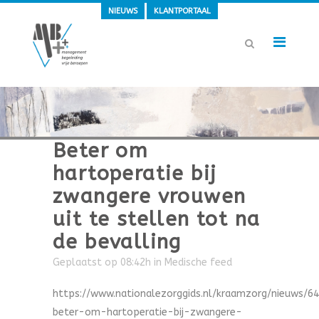
NIEUWS
KLANTPORTAAL
Beter om
hartoperatie bij
zwangere vrouwen
uit te stellen tot na
de bevalling
Geplaatst op 08:42h
in
Medische feed
https://www.nationalezorggids.nl/kraamzorg/nieuws/6
beter-om-hartoperatie-bij-zwangere-