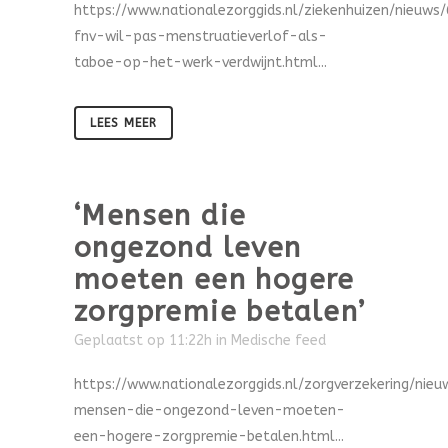
https://www.nationalezorggids.nl/ziekenhuizen/nieuws
fnv-wil-pas-menstruatieverlof-als-
taboe-op-het-werk-verdwijnt.html...
LEES MEER
‘Mensen die
ongezond leven
moeten een hogere
zorgpremie betalen’
Geplaatst op 11:22h
in
Medische feed
https://www.nationalezorggids.nl/zorgverzekering/nie
mensen-die-ongezond-leven-moeten-
een-hogere-zorgpremie-betalen.html...