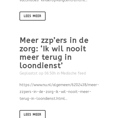
vaccinaties-kinderopvangcentra.html...
LEES MEER
Meer zzp’ers in de
zorg: ‘Ik wil nooit
meer terug in
loondienst’
Geplaatst op 06:50h
in
Medische feed
https://www.nu.nl/algemeen/6202438/meer-
zzpers-in-de-zorg-ik-wil-nooit-meer-
terug-in-loondienst.html...
LEES MEER