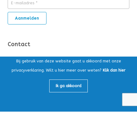
Contact
Ds. Kuypersstraat 14T, 3863 CA Nijkerk
Bij gebruik van deze website gaat u akkoord met onze
privacyverklaring. Wilt u hier meer over weten?
Klik dan hier
Postbus 169, 3860 AD Nijkerk
Algemeen:
033-4565147
Ik ga akkoord
Loonafdeling:
033-4759605
info@mbv-nijkerk.nl
KvK: 32153891