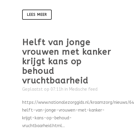
LEES MEER
Helft van jonge
vrouwen met kanker
krijgt kans op
behoud
vruchtbaarheid
Geplaatst op 07:11h
in
Medische feed
https://www.nationalezorggids.nl/kraamzorg/nieuws/6
helft-van-jonge-vrouwen-met-kanker-
krijgt-kans-op-behoud-
vruchtbaarheid.html...