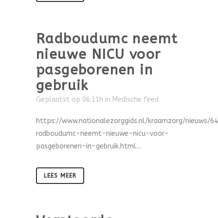
Radboudumc neemt
nieuwe NICU voor
pasgeborenen in
gebruik
Geplaatst op 06:11h
in
Medische feed
https://www.nationalezorggids.nl/kraamzorg/nieuws/6
radboudumc-neemt-nieuwe-nicu-voor-
pasgeborenen-in-gebruik.html...
LEES MEER