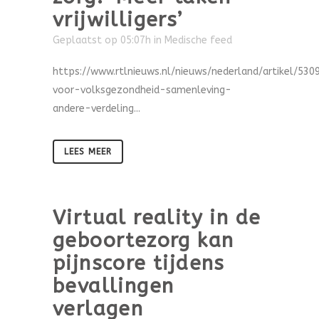
vrijwilligers’
Geplaatst op 05:07h
in
Medische feed
https://www.rtlnieuws.nl/nieuws/nederland/artikel/530
voor-volksgezondheid-samenleving-
andere-verdeling...
LEES MEER
Virtual reality in de
geboortezorg kan
pijnscore tijdens
bevallingen
verlagen