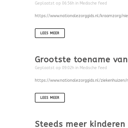
Geplaatst op 06:56h
in
Medische feed
https://www.nationalezorggids.nl/kraamzorg/n
LEES MEER
Grootste toename van
Geplaatst op 09:02h
in
Medische feed
https://www.nationalezorggids.nl/ziekenhuize
LEES MEER
Steeds meer kinderen