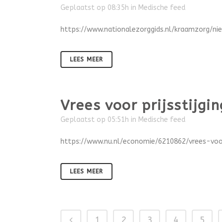
Geplaatst op 08:35h
in
Medische feed
https://www.nationalezorggids.nl/kraamzorg/n
LEES MEER
Vrees voor prijsstijgi
Geplaatst op 05:51h
in
Medische feed
https://www.nu.nl/economie/6210862/vrees-voor
LEES MEER
1
2
3
4
5