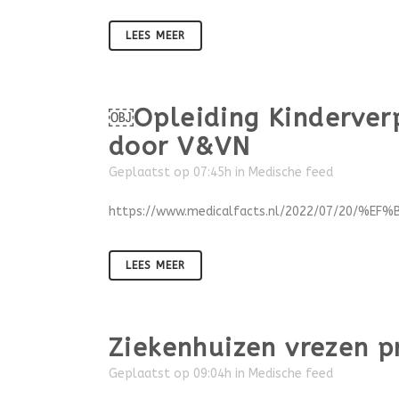
LEES MEER
￼Opleiding Kinderver
door V&VN
Geplaatst op 07:45h
in
Medische feed
https://www.medicalfacts.nl/2022/07/20/%EF%
LEES MEER
Ziekenhuizen vrezen p
Geplaatst op 09:04h
in
Medische feed