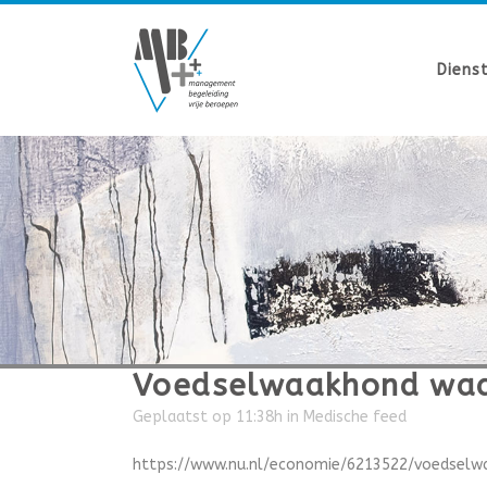
Diens
Voedselwaakhond waar
Geplaatst op 11:38h
in
Medische feed
https://www.nu.nl/economie/6213522/voedselw