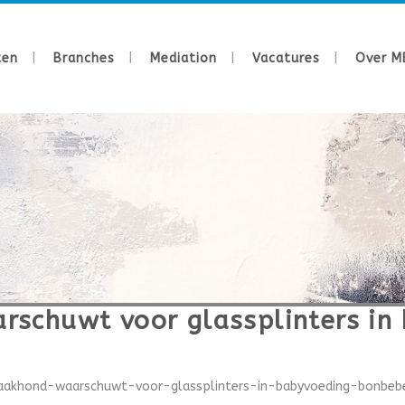
ten
Branches
Mediation
Vacatures
Over M
schuwt voor glassplinters in
aakhond-waarschuwt-voor-glassplinters-in-babyvoeding-bonbebe.