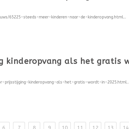
ieuws/65225-steeds-meer-kinderen-naar-de-kinderopvang.html...
ng kinderopvang als het gratis 
-prijsstijging-kinderopvang-als-het-gratis-wordt-in-2025.html..
6
7
8
9
10
11
12
13
14