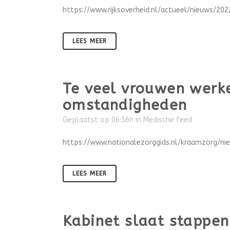
https://www.rijksoverheid.nl/actueel/nieuws/20
LEES MEER
Te veel vrouwen werke
omstandigheden
Geplaatst op 06:56h
in
Medische feed
https://www.nationalezorggids.nl/kraamzorg/n
LEES MEER
Kabinet slaat stappen