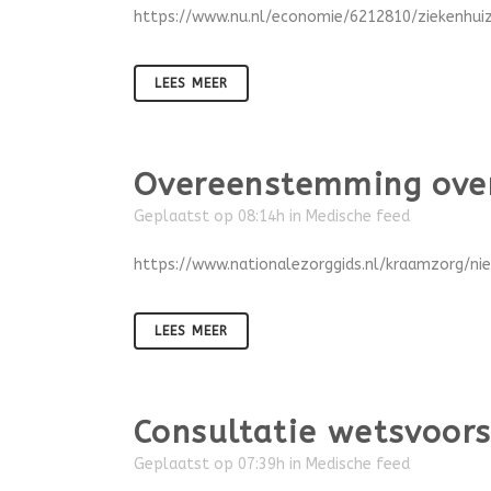
https://www.nu.nl/economie/6212810/ziekenhui
LEES MEER
Overeenstemming over
Geplaatst op 08:14h
in
Medische feed
https://www.nationalezorggids.nl/kraamzorg/n
LEES MEER
Consultatie wetsvoors
Geplaatst op 07:39h
in
Medische feed