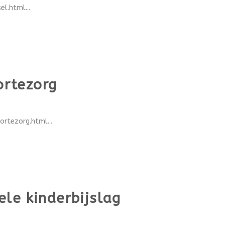
l.html...
ortezorg
rtezorg.html...
le kinderbijslag