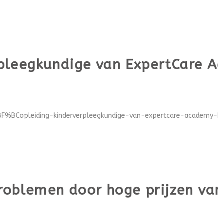
pleegkundige van ExpertCare
BF%BCopleiding-kinderverpleegkundige-van-expertcare-academy-h
roblemen door hoge prijzen va