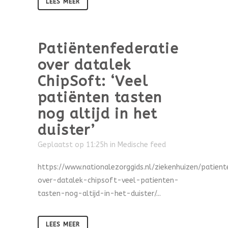
LEES MEER
Patiëntenfederatie
over datalek
ChipSoft: ‘Veel
patiënten tasten
nog altijd in het
duister’
Geplaatst op 11:25h
in
Medische feed
https://www.nationalezorggids.nl/ziekenhuizen/patient
over-datalek-chipsoft-veel-patienten-
tasten-nog-altijd-in-het-duister/...
LEES MEER