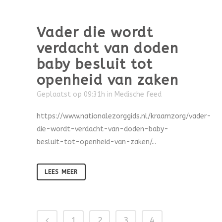
Vader die wordt
verdacht van doden
baby besluit tot
openheid van zaken
Geplaatst op 09:31h
in
Medische feed
https://www.nationalezorggids.nl/kraamzorg/vader-
die-wordt-verdacht-van-doden-baby-
besluit-tot-openheid-van-zaken/...
LEES MEER
1
2
3
4