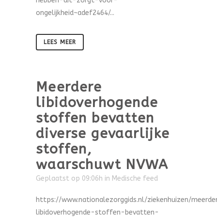
hebben-dit-zorgt-voor-
ongelijkheid~adef2464/...
LEES MEER
Meerdere
libidoverhogende
stoffen bevatten
diverse gevaarlijke
stoffen,
waarschuwt NVWA
Geplaatst op 09:06h
in
Medische feed
https://www.nationalezorggids.nl/ziekenhuizen/meerde
libidoverhogende-stoffen-bevatten-