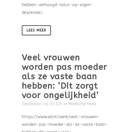
hebben-verhoogd-risico-op-eigen-
depressie/...
LEES MEER
Veel vrouwen
worden pas moeder
als ze vaste baan
hebben: ‘Dit zorgt
voor ongelijkheid’
Geplaatst op 05:32h
in
Medische feed
https://www.ad.nl/werk/veel-vrouwen-
worden-pas-moeder-als-ze-vaste-baan-