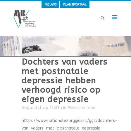
NIEUWS
KLANTPORTAAL
Dochters van vaders
met postnatale
depressie hebben
verhoogd risico op
eigen depressie
Geplaatst op 11:31h
in
Medische feed
https://www.nationalezorggids.nl/ggz/dochters-
van-vaders-met-postnatale-depressie-