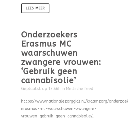
LEES MEER
Onderzoekers
Erasmus MC
waarschuwen
zwangere vrouwen:
‘Gebruik geen
cannabisolie’
Geplaatst op 13:46h
in
Medische feed
https://www.nationalezorggids.nl/kraamzorg/onderzoe
erasmus-mc-waarschuwen-zwangere-
vrouwen-gebruik-geen-cannabisolie/...