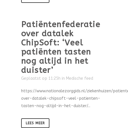
Patiëntenfederatie
over datalek
ChipSoft: ‘Veel
patiënten tasten
nog altijd in het
duister’
Geplaatst op 11:25h
in
Medische feed
https://www.nationalezorggids.nl/ziekenhuizen/patient
over-datalek-chipsoft-veel-patienten-
tasten-nog-altijd-in-het-duister/...
LEES MEER