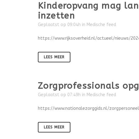
Kinderopvang mag lan
inzetten
Geplaatst op 09:04h
in
Medische feed
https://www.rijksoverheid.nl/actueel/nieuws/2
LEES MEER
Zorgprofessionals op
Geplaatst op 07:49h
in
Medische feed
https://www.nationalezorggids.nl/zorgpersone
LEES MEER