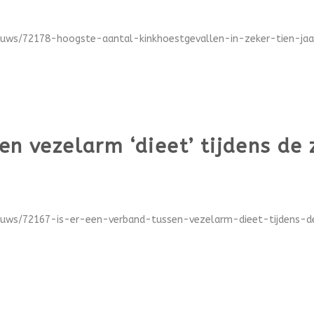
euws/72178-hoogste-aantal-kinkhoestgevallen-in-zeker-tien-jaa
sen vezelarm ‘dieet’ tijdens d
ieuws/72167-is-er-een-verband-tussen-vezelarm-dieet-tijdens-d