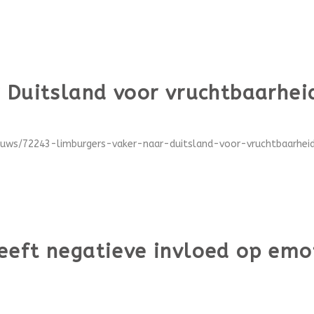
r Duitsland voor vruchtbaarhe
euws/72243-limburgers-vaker-naar-duitsland-voor-vruchtbaarheids
eft negatieve invloed op emot