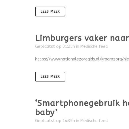
LEES MEER
Limburgers vaker naa
Geplaatst op 01:25h
in
Medische feed
https://www.nationalezorggids.nl/kraamzorg/ni
LEES MEER
‘Smartphonegebruik he
baby’
Geplaatst op 14:39h
in
Medische feed