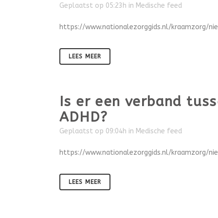
Geplaatst op 05:23h
in
Medische feed
https://www.nationalezorggids.nl/kraamzorg/ni
LEES MEER
Is er een verband tus
ADHD?
Geplaatst op 09:04h
in
Medische feed
https://www.nationalezorggids.nl/kraamzorg/n
LEES MEER