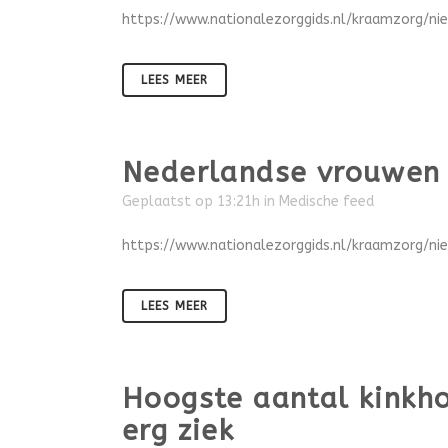
https://www.nationalezorggids.nl/kraamzorg/n
LEES MEER
Nederlandse vrouwen 
Geplaatst op 13:21h
in
Medische feed
https://www.nationalezorggids.nl/kraamzorg/n
LEES MEER
Hoogste aantal kinkhoe
erg ziek