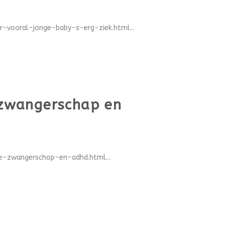
r-vooral-jonge-baby-s-erg-ziek.html...
e zwangerschap en
e-zwangerschap-en-adhd.html...