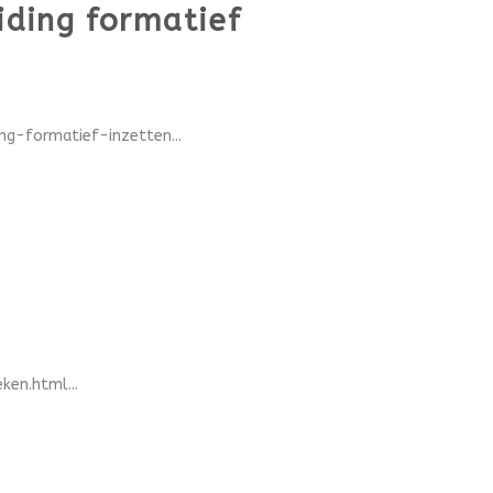
ding formatief
g-formatief-inzetten...
en.html...