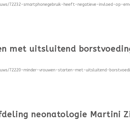
ieuws/72232-smartphonegebruik-heeft-negatieve-invloed-op-emot
n met uitsluitend borstvoedin
ieuws/72220-minder-vrouwen-starten-met-uitsluitend-borstvoedin
deling neonatologie Martini Z