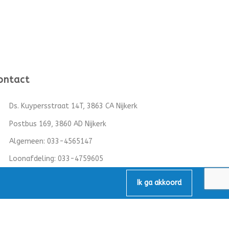
ontact
Ds. Kuypersstraat 14T, 3863 CA Nijkerk
Postbus 169, 3860 AD Nijkerk
Algemeen:
033-4565147
Loonafdeling:
033-4759605
info@mbv-nijkerk.nl
Ik ga akkoord
KvK: 32153891