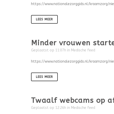
https://www.nationalezorggids.nl/kraamzorg/n
LEES MEER
Minder vrouwen starte
Geplaatst op 11:07h
in
Medische feed
https://www.nationalezorggids.nl/kraamzorg/n
LEES MEER
Twaalf webcams op af
Geplaatst op 12:26h
in
Medische feed