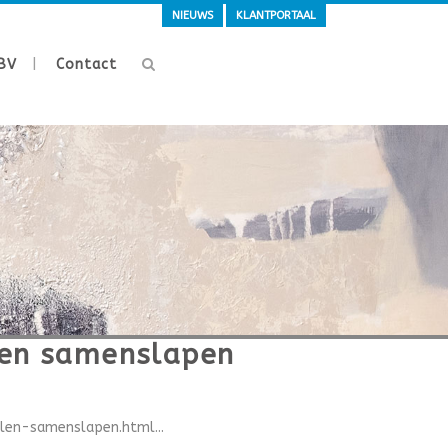
NIEUWS
KLANTPORTAAL
BV
Contact
llen samenslapen
len-samenslapen.html...