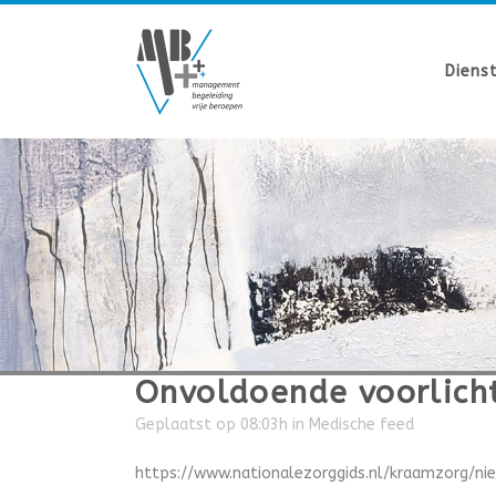
Diens
Onvoldoende voorlicht
Geplaatst op 08:03h
in
Medische feed
https://www.nationalezorggids.nl/kraamzorg/ni