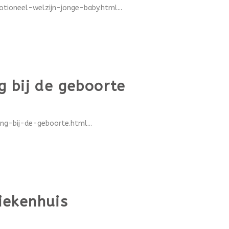
ioneel-welzijn-jonge-baby.html...
g bij de geboorte
g-bij-de-geboorte.html...
iekenhuis