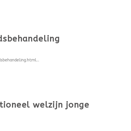
idsbehandeling
behandeling.html...
ioneel welzijn jonge