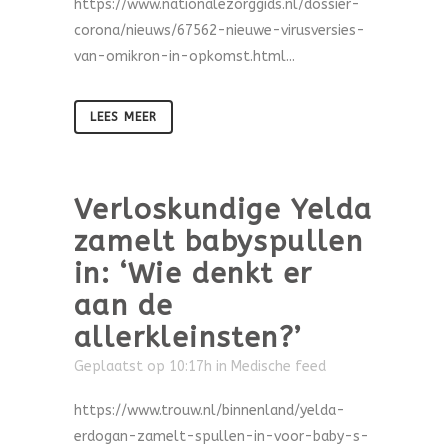
https://www.nationalezorggids.nl/dossier-
corona/nieuws/67562-nieuwe-virusversies-
van-omikron-in-opkomst.html...
LEES MEER
Verloskundige Yelda
zamelt babyspullen
in: ‘Wie denkt er
aan de
allerkleinsten?’
Geplaatst op 10:17h
in
Medische feed
https://www.trouw.nl/binnenland/yelda-
erdogan-zamelt-spullen-in-voor-baby-s-