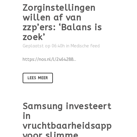
Zorginstellingen
willen af van
zzp’ers: ‘Balans is
zoek’
Geplaatst op 06:40h
in
Medische feed
https://nos.nl/l/2464288...
LEES MEER
Samsung investeert
in
vruchtbaarheidsapp
voor slimme