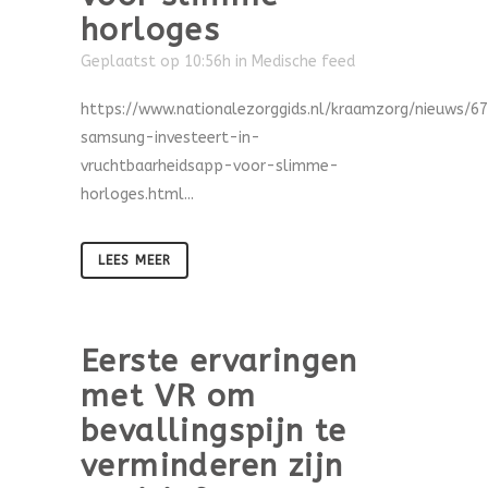
horloges
Geplaatst op 10:56h
in
Medische feed
https://www.nationalezorggids.nl/kraamzorg/nieuws/6
samsung-investeert-in-
vruchtbaarheidsapp-voor-slimme-
horloges.html...
LEES MEER
Eerste ervaringen
met VR om
bevallingspijn te
verminderen zijn