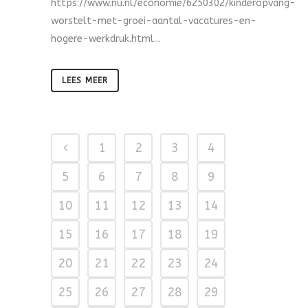
https://www.nu.nl/economie/6250302/kinderopvang-
worstelt-met-groei-aantal-vacatures-en-
hogere-werkdruk.html...
LEES MEER
1
2
3
4
5
6
7
8
9
10
11
12
13
14
15
16
17
18
19
20
21
22
23
24
25
26
27
28
29