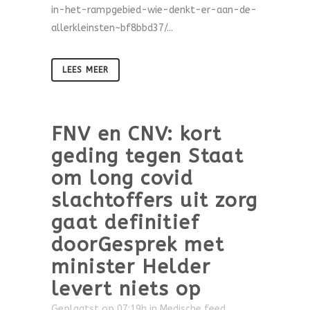
in-het-rampgebied-wie-denkt-er-aan-de-
allerkleinsten~bf8bbd37/...
LEES MEER
FNV en CNV: kort
geding tegen Staat
om long covid
slachtoffers uit zorg
gaat definitief
doorGesprek met
minister Helder
levert niets op
Geplaatst op 07:19h
in
Medische feed