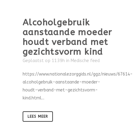
Alcoholgebruik
aanstaande moeder
houdt verband met
gezichtsvorm kind
Geplaatst op 11:39h
in
Medische feed
https://www.nationalezorggids.nl/ggz/nieuws/67614-
alcoholgebruik-aanstaande-moeder-
houdt-verband-met-gezichtsvorm-
kind.html...
LEES MEER