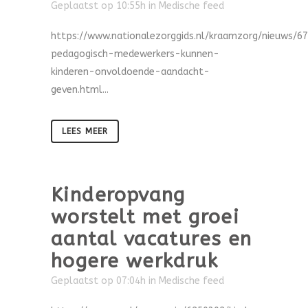
Geplaatst op 10:55h
in
Medische feed
https://www.nationalezorggids.nl/kraamzorg/nieuws/6
pedagogisch-medewerkers-kunnen-
kinderen-onvoldoende-aandacht-
geven.html...
LEES MEER
Kinderopvang
worstelt met groei
aantal vacatures en
hogere werkdruk
Geplaatst op 07:04h
in
Medische feed