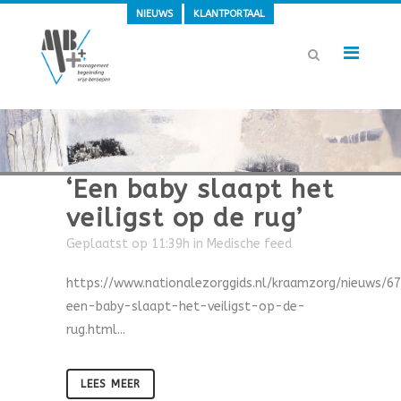
NIEUWS
KLANTPORTAAL
‘Een baby slaapt het
veiligst op de rug’
Geplaatst op 11:39h
in
Medische feed
https://www.nationalezorggids.nl/kraamzorg/nieuws/6
een-baby-slaapt-het-veiligst-op-de-
rug.html...
LEES MEER