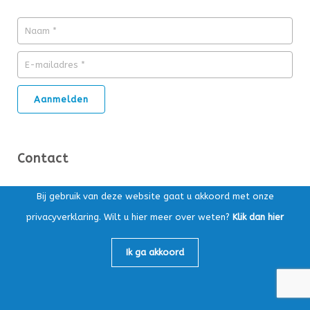
Contact
Ds. Kuypersstraat 14T, 3863 CA Nijkerk
Bij gebruik van deze website gaat u akkoord met onze
privacyverklaring. Wilt u hier meer over weten?
Klik dan hier
Postbus 169, 3860 AD Nijkerk
Algemeen:
033-4565147
Ik ga akkoord
Loonafdeling:
033-4759605
info@mbv-nijkerk.nl