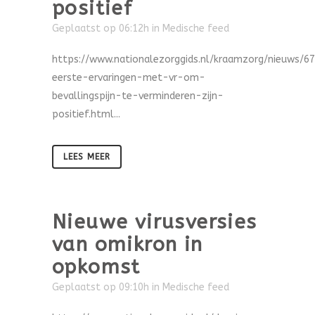
positief
Geplaatst op 06:12h
in
Medische feed
https://www.nationalezorggids.nl/kraamzorg/nieuws/6
eerste-ervaringen-met-vr-om-
bevallingspijn-te-verminderen-zijn-
positief.html...
LEES MEER
Nieuwe virusversies
van omikron in
opkomst
Geplaatst op 09:10h
in
Medische feed