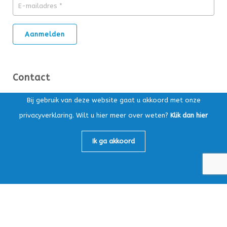
Contact
Bij gebruik van deze website gaat u akkoord met onze
Ds. Kuypersstraat 14T, 3863 CA Nijkerk
privacyverklaring. Wilt u hier meer over weten?
Klik dan hier
Postbus 169, 3860 AD Nijkerk
Ik ga akkoord
Algemeen:
033-4565147
Loonafdeling:
033-4759605
info@mbv-nijkerk.nl
KvK: 32153891