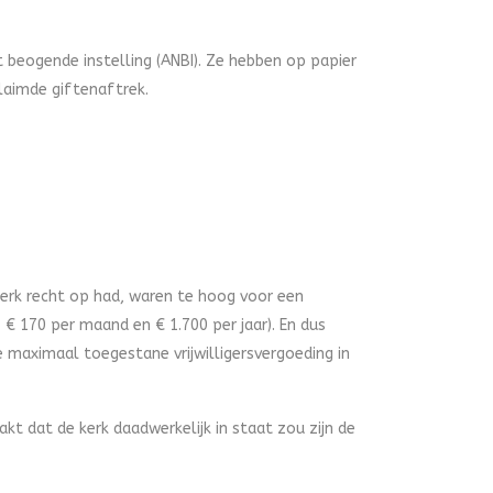
t beogende instelling (ANBI). Ze hebben op papier
claimde giftenaftrek.
erk recht op had, waren te hoog voor een
 € 170 per maand en € 1.700 per jaar). En dus
de maximaal toegestane vrijwilligersvergoeding in
t dat de kerk daadwerkelijk in staat zou zijn de