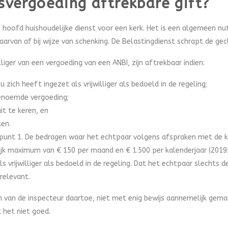
rsvergoeding aftrekbare gift?
n hoofd huishoudelijke dienst voor een kerk. Het is een algemeen nu
aarvan af bij wijze van schenking. De Belastingdienst schrapt de ge
lliger van een vergoeding van een ANBI, zijn aftrekbaar indien:
 zich heeft ingezet als vrijwilliger als bedoeld in de regeling;
genoemde vergoeding;
uit te keren, en
ken.
 punt 1. De bedragen waar het echtpaar volgens afspraken met de k
lijk maximum van € 150 per maand en € 1.500 per kalenderjaar (2019:
s vrijwilliger als bedoeld in de regeling. Dat het echtpaar slechts 
 relevant.
van de inspecteur daartoe, niet met enig bewijs aannemelijk gemaak
 het niet goed.